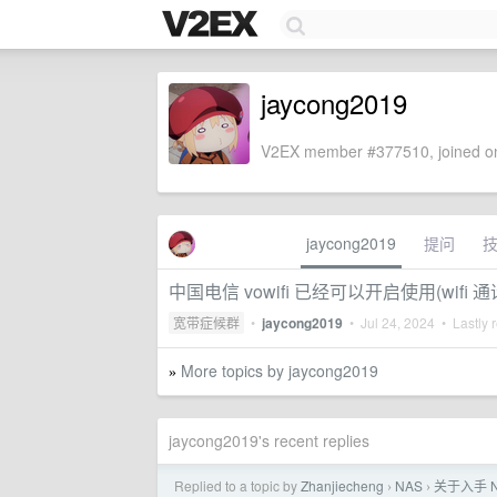
jaycong2019
V2EX member #377510, joined on
jaycong2019
提问
中国电信 vowifi 已经可以开启使用(wifi 通
宽带症候群
•
jaycong2019
•
Jul 24, 2024
• Lastly 
More topics by jaycong2019
»
jaycong2019's recent replies
Replied to a topic by
Zhanjiecheng
NAS
关于入手 
›
›