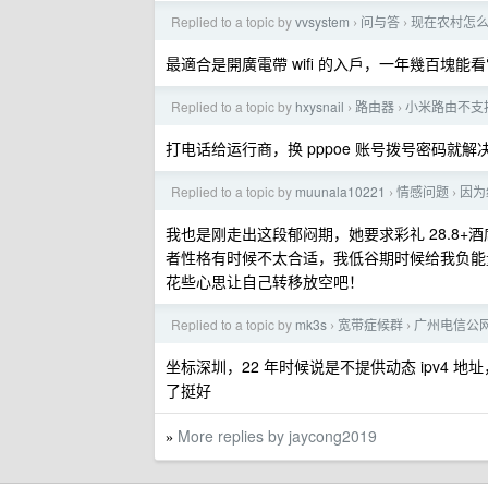
Replied to a topic by
vvsystem
问与答
现在农村怎
›
›
最適合是開廣電帶 wifi 的入戶，一年幾百塊
Replied to a topic by
hxysnail
路由器
小米路由不支
›
›
打电话给运行商，换 pppoe 账号拨号密码
Replied to a topic by
muunala10221
情感问题
因为
›
›
我也是刚走出这段郁闷期，她要求彩礼 28.8+
者性格有时候不太合适，我低谷期时候给我负能
花些心思让自己转移放空吧！
Replied to a topic by
mk3s
宽带症候群
广州电信公
›
›
坐标深圳，22 年时候说是不提供动态 ipv4 地
了挺好
More replies by jaycong2019
»