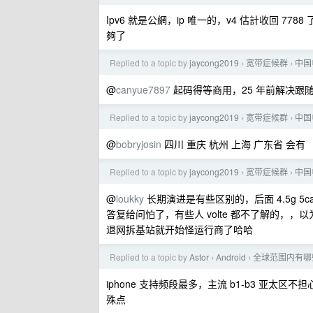
Ipv6 就是公網，ip 唯一的，v4 估計收回 7788
夠了
Replied to a topic by
jaycong2019
宽带症候群
中国电
›
›
@
canyue7897
起码得等商用，25 年前解决跟随 
Replied to a topic by
jaycong2019
宽带症候群
中国电
›
›
@
bobryjosin
四川 重庆 杭州 上海 广东省 会有
Replied to a topic by
jaycong2019
宽带症候群
中国电
›
›
@
loukky
长期演进是有些区别的，后面 4.5g 
答复给问怕了，有些人 volte 都不了解的，，以为 l
退网拆基站就开始怪运行商了哈哈
Replied to a topic by
Astor
Android
全球范围内有哪些
›
›
iphone 支持频段最多，主流 b1-b3 亚太区不担
殊点