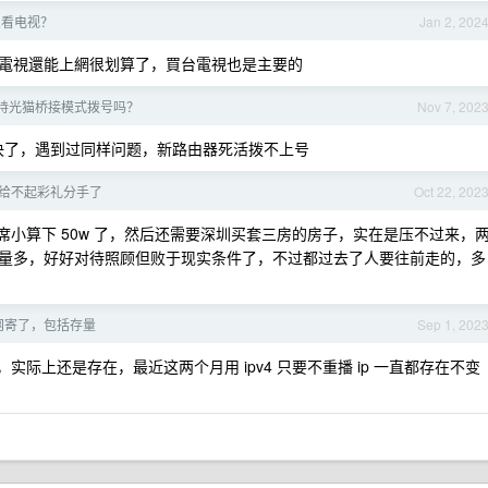
么看电视？
Jan 2, 202
能看電視還能上網很划算了，買台電視也是主要的
持光猫桥接模式拨号吗？
Nov 7, 202
就解决了，遇到过同样问题，新路由器死活拨不上号
给不起彩礼分手了
Oct 22, 202
酒席小算下 50w 了，然后还需要深圳买套三房的房子，实在是压不过来，
量多，好好对待照顾但败于现实条件了，不过都过去了人要往前走的，多
网寄了，包括存量
Sep 1, 202
址，实际上还是存在，最近这两个月用 ipv4 只要不重播 ip 一直都存在不变