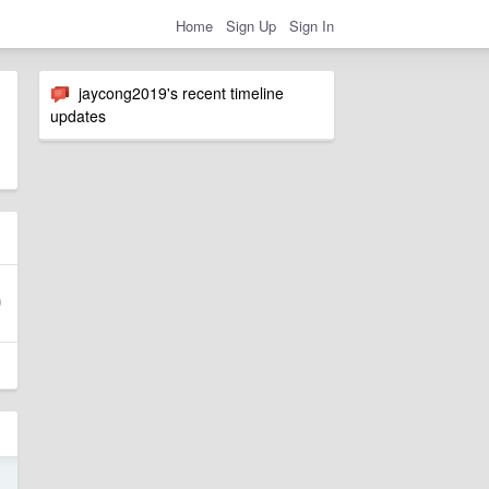
Home
Sign Up
Sign In
jaycong2019's recent timeline
updates
5