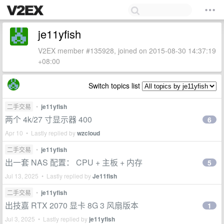
je11yfish
V2EX member #135928, joined on 2015-08-30 14:37:19
+08:00
Switch topics list
二手交易
•
je11yfish
两个 4k/27 寸显示器 400
6
Apr 10 • Lastly replied by
wzcloud
二手交易
•
je11yfish
出一套 NAS 配置： CPU + 主板 + 内存
5
Jul 13, 2025 • Lastly replied by
Je11fish
二手交易
•
je11yfish
出技嘉 RTX 2070 显卡 8G 3 风扇版本
1
Jul 3, 2025 • Lastly replied by
je11yfish