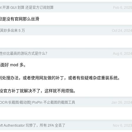
tbot 开源 GUI 划算 还是官方订阅划算
Feb 6, 202
，但是没有官网那么丝滑
其妙多出来 5 万
Oct 24, 202
》性价比最高的游玩方式是什么？
Aug 6, 202
面好 mod 多。
网到处搜办法，或者使用网友做的补丁，或者有些疑难杂症重装系统。
，没官方补丁就解决不了，这样就不用烦恼。
/OCR/长截图/截动图] PixPin 不止截图的截图工具
Jan 26, 202
soft Authenticator 坑惨了，所有 2FA 全丢了
Nov 6, 202