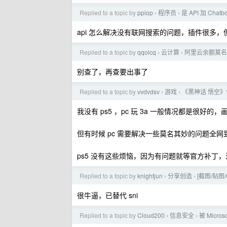
Replied to a topic by
ppiop
程序员
是 API 加 Cha
›
›
api 怎么解决没有联网搜索的问题，插件很多
Replied to a topic by
qqoicq
云计算
阿里云余额莫名
›
›
别查了，再查要出事了
Replied to a topic by
vvdvdsv
游戏
《黑神话 悟空
›
›
我没有 ps5 ，pc 玩 3a 一般情况都是很好的，画
但有时候 pc 需要解决一些莫名其妙的问题全
ps5 没有这些烦恼，因为有问题就等官方补丁
Replied to a topic by
knightjun
分享创造
[截图/贴图
›
›
很牛逼，已替代 sni
Replied to a topic by
Cloud200
信息安全
被 Micro
›
›