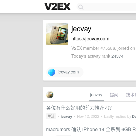
jecvay
https://jecvay.com
V2EX member #75586, joined on 
Today's activity rank
24374
jecvay.com
jecvay
提问
技术
各位有什么好用的剪刀推荐吗？
生活
•
jecvay
•
Nov 12, 2022
• Lastly replied by
D
macrumors 确认 iPhone 14 全系列 6GB 