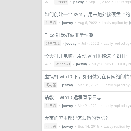
1
iPhone
•
jecvay
•
Sep 11, 2022
• Lastly rep
如何创建一个 kvm ，用来跑外接硬盘上的
问与答
•
jecvay
•
Aug 6, 2022
• Lastly replied by
j
Filco 键盘好像非常怕潮
分享发现
•
jecvay
•
Jul 4, 2022
• Lastly replied by
今天打开电脑，发现 win10 推送了 21H1
1
Windows
•
jecvay
•
May 30, 2021
• Lastly r
虚拟机 win10 下，如何做到在有网络
问与答
•
jecvay
•
Mar 31, 2021
• Lastly replied by
请教： win10 远程登录日志
问与答
•
jecvay
•
Mar 21, 2021
• Lastly replied by
大家的爬虫都是怎么做的登陆？
问与答
•
jecvay
•
Sep 14, 2015
• Lastly replied by