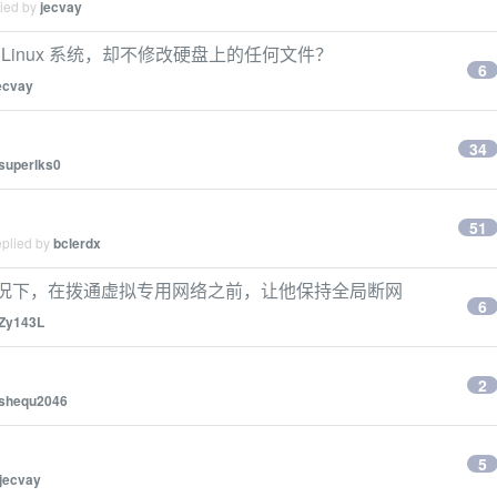
lied by
jecvay
 Linux 系统，却不修改硬盘上的任何文件？
6
ecvay
34
superlks0
51
eplied by
bclerdx
的情况下，在拨通虚拟专用网络之前，让他保持全局断网
6
Zy143L
2
shequ2046
5
jecvay