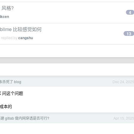
w 风格?
4
ikcen
sublime 比较感觉如何
13
 replied by
cangshu
本杀死了 blog
Dec 24, 202
X 问这个问题
成本的
 gitlab 做内网穿透是否可行?
Apr 15, 202