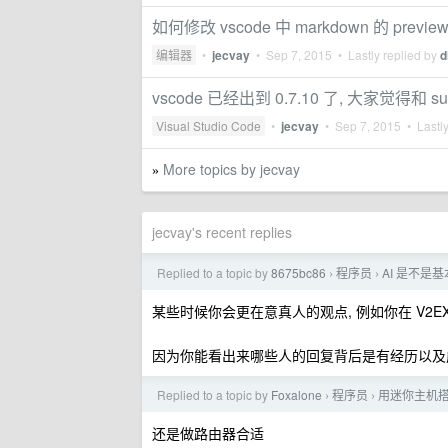
如何修改 vscode 中 markdown 的 previe
编辑器
•
jecvay
•
Sep 7, 2015
• Lastly replied by
d
vscode 已经出到 0.7.10 了, 大家觉得和 
Visual Studio Code
•
jecvay
•
Sep 7, 2015
• Lastly
More topics by jecvay
»
jecvay's recent replies
Replied to a topic by
8675bc86
程序员
AI 是不是基
›
›
某些时候你会更在意真人的观点, 例如你在 V2E
因为你能看出来哪些人的回复背后是有经历以及
Replied to a topic by
Foxalone
程序员
用迷你主机搭建
›
›
还是做路由器合适