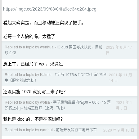
https://imgc.cc/2023/09/08/64fa9ce34e264.jpeg
看起来确实是，而且移动端还实现了把手。
老哥一个人搞的吗，太猛了
Replied to a topic by wenhua
iCloud 国区寻找队友，目前
2023 年 6 月 17
›
日
缺 2 位
想上车，已经加了 wx ，求通过
Replied to a topic by KJlmfe
#字节 1075🔥# [北京/上海] 抖音
2021 年 11 月
›
14 日
生活服务前端急招！
还没实施 1075 就别写上来了吧？
Replied to a topic by wbfsa
字节跳动靠谱内推[30 – 60K · 15 薪 ·
2021 年 1
›
月 5 日
即将上市] - 前端工程师（上海 · 飞书）
我也是 doc 的，不是在深圳吗？
Replied to a topic by ryanhui
前端开发转行工地开吊车
2020 年 9 月 10 日
›