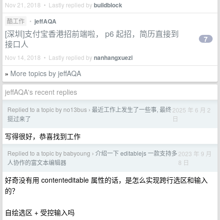
Nov 21, 2018 • Lastly replied by
buildblock
酷工作
•
jeffAQA
[深圳]支付宝香港招前端啦， p6 起招，简历直接到
7
接口人
Nov 14, 2018 • Lastly replied by
nanhangxuezi
More topics by jeffAQA
»
jeffAQA's recent replies
Replied to a topic by no13bus
最近工作上发生了一些事, 最终
2025 年 6 月 2
›
日
挺过来了
写得很好，恭喜找到工作
Replied to a topic by babyoung
介绍一下 editablejs 一款支持多
2023 年 9 月
›
8 日
人协作的富文本编辑器
好奇没有用 contenteditable 属性的话，是怎么实现跨行选区和输入
的？
自绘选区 + 受控输入吗