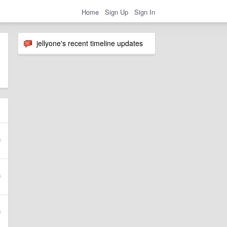
Home
Sign Up
Sign In
jellyone's recent timeline updates