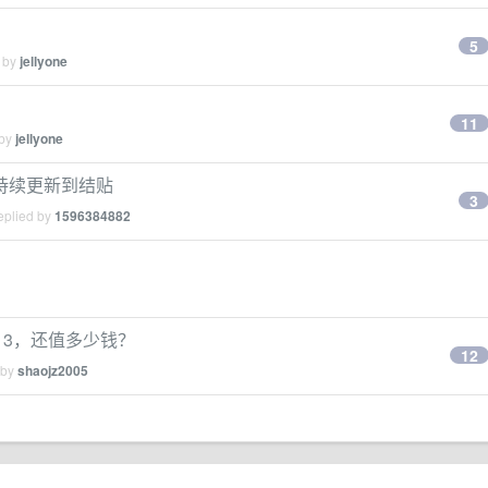
5
d by
jellyone
11
 by
jellyone
持续更新到结贴
3
eplied by
1596384882
o 13，还值多少钱？
12
 by
shaojz2005