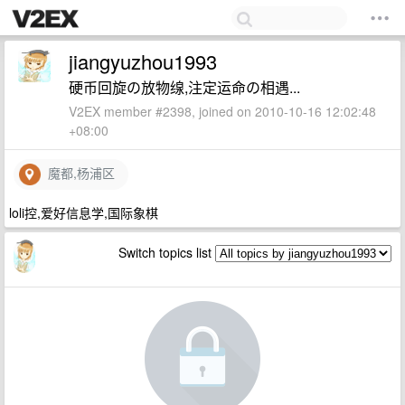
jiangyuzhou1993
硬币回旋の放物缐,注定运命の相遇...
V2EX member #2398, joined on 2010-10-16 12:02:48
+08:00
魔都,杨浦区
loli控,爱好信息学,国际象棋
Switch topics list