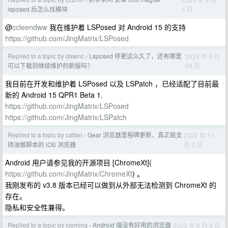
›
4 日
lsposed 后怎么找模块
@
ccleendww
我在维护着 LSPosed 对 Android 15 的支持
https://github.com/JingMatrix/LSPosed
Replied to a topic by dawnc
Lsposed 停更这么久了，还有哪里
2024 年 8 月
›
28 日
可以下载到继续维护的新版吗？
我目前在开发和维护着 LSPosed 以及 LSPatch ，已经适配了目前最
新的 Android 15 QPR1 Beta 1.
https://github.com/JingMatrix/LSPosed
https://github.com/JingMatrix/LSPatch
Replied to a topic by catfan
Gear 浏览器里程碑更新，真正能支
2023 年 10
›
月 2 日
持油猴脚本的 iOS 浏览器
Android 用户请参见我的开源项目 [ChromeXt](
https://github.com/JingMatrix/ChromeXt
) 。
我刚发布的 v3.8 版本已经可以做到从外部无法检测到 ChromeXt 的
存在。
隐私和安全性兼得。
Replied to a topic by icoming
Android 端没有好用的浏览器
2023 年 9 月 9 日
›