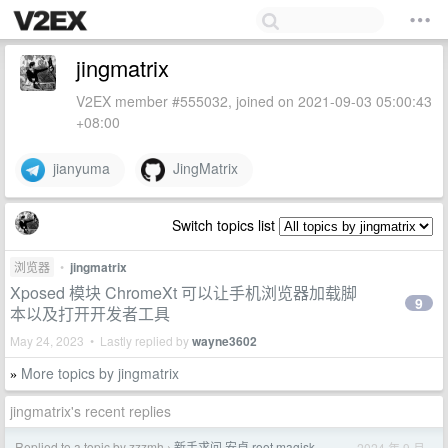
jingmatrix
V2EX member #555032, joined on 2021-09-03 05:00:43
+08:00
jianyuma
JingMatrix
Switch topics list
浏览器
•
jingmatrix
Xposed 模块 ChromeXt 可以让手机浏览器加载脚
9
本以及打开开发者工具
May 24, 2023 • Lastly replied by
wayne3602
More topics by jingmatrix
»
jingmatrix's recent replies
Replied to a topic by zzzmh
新手求问 安卓 root magisk
2024 年 9 月