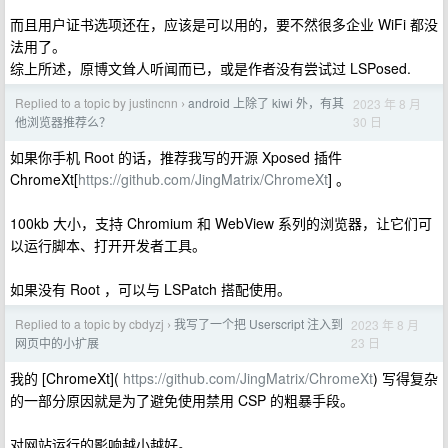
而且用户证书选项还在，应该是可以用的，要不然很多企业 WiFi 都没
法用了。
综上所述，原博文耸人听闻而已，或是作者没有尝试过 LSPosed.
Replied to a topic by justincnn
android 上除了 kiwi 外，有其
2023 年 8 月
›
30 日
他浏览器推荐么？
如果你手机 Root 的话，推荐我写的开源 Xposed 插件
ChromeXt[
https://github.com/JingMatrix/ChromeXt
] 。
100kb 大小，支持 Chromium 和 WebView 系列的浏览器，让它们可
以运行脚本、打开开发者工具。
如果没有 Root ，可以与 LSPatch 搭配使用。
Replied to a topic by cbdyzj
我写了一个把 Userscript 注入到
2023 年 8 月
›
23 日
网页中的小扩展
我的 [ChromeXt](
https://github.com/JingMatrix/ChromeXt
) 写得复杂
的一部分原因就是为了避免使用禁用 CSP 的粗暴手段。
对网站运行的影响越小越好。