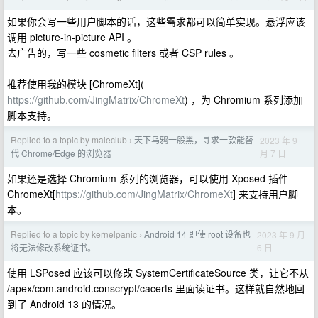
如果你会写一些用户脚本的话，这些需求都可以简单实现。悬浮应该
调用 picture-in-picture API 。
去广告的，写一些 cosmetic filters 或者 CSP rules 。
推荐使用我的模块 [ChromeXt](
https://github.com/JingMatrix/ChromeXt
) ，为 Chromium 系列添加
脚本支持。
Replied to a topic by maleclub
天下乌鸦一般黑，寻求一款能替
2023 年 9
›
月 7 日
代 Chrome/Edge 的浏览器
如果还是选择 Chromium 系列的浏览器，可以使用 Xposed 插件
ChromeXt[
https://github.com/JingMatrix/ChromeXt
] 来支持用户脚
本。
Replied to a topic by kernelpanic
Android 14 即使 root 设备也
2023 年 9 月
›
6 日
将无法修改系统证书。
使用 LSPosed 应该可以修改 SystemCertificateSource 类，让它不从
/apex/com.android.conscrypt/cacerts 里面读证书。这样就自然地回
到了 Android 13 的情况。