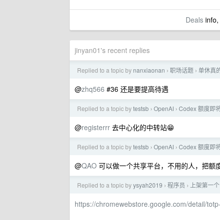
Deals
info,
jinyan01's recent replies
Replied to a topic by
nanxiaonan
职场话题
单休真
›
›
@
zhq566
#36 还是要提高待遇
Replied to a topic by
testsb
OpenAI
Codex 额度即
›
›
@
registerrr
去中心化的中转站😁
Replied to a topic by
testsb
OpenAI
Codex 额度即
›
›
@
QAO
可以做一个共享平台，不用的人，把额
Replied to a topic by
ysyah2019
程序员
上架第一个 
›
›
https://chromewebstore.google.com/detail/totp-