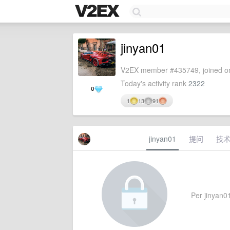
jinyan01
V2EX member #435749, joined on
Today's activity rank
2322
0
1
13
91
jinyan01
提问
技
Per jinyan01'