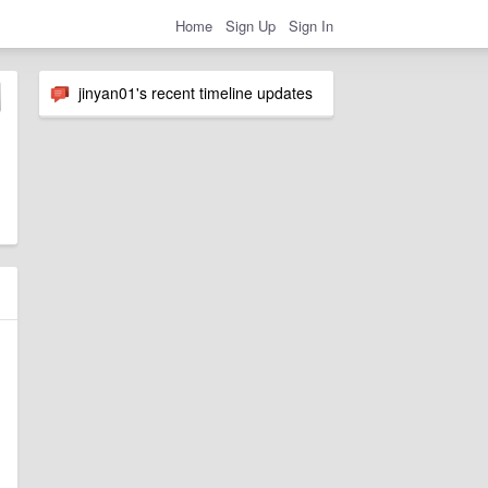
Home
Sign Up
Sign In
jinyan01's recent timeline updates