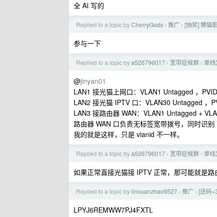
全 AI 写的
Replied to a topic by
CherryGods
推广
[抽奖] 懒
›
›
参与一下
Replied to a topic by
a526796017
宽带症候群
单线
›
›
@
jinyan01
LAN1 接光猫上网口：VLAN1 Untagged ，PVID 
LAN2 接光猫 IPTV 口：VLAN30 Untagged ，P
LAN3 接路由器 WAN：VLAN1 Untagged + VLAN
路由器 WAN 口负责无标签宽带拨号，同时识别 VLA
我的就是这样，只是 vlanid 不一样。
Replied to a topic by
a526796017
宽带症候群
单线
›
›
如果正常直接光猫接 IPTV 正常，那可能就是
Replied to a topic by
linxuanzhao9527
推广
[送码×
›
›
LPYJ6REMWW7PJ4FXTL