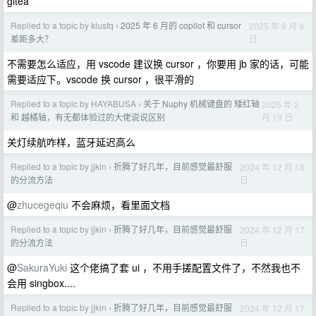
gitea
Replied to a topic by klusfq
2025 年 6 月的 copilot 和 cursor
2025 年 6 月 9
›
日
差距多大？
不需要怎么适应，用 vscode 建议换 cursor ，你要用 jb 家的话，可能
需要适应下。vscode 换 cursor ，很平滑的
Replied to a topic by HAYABUSA
关于 Nuphy 机械键盘的 矮红轴
2025 年 2
›
月 19 日
和 越橘轴，有无都体验过的大佬说说区别
关灯续航咋样，蓝牙延迟高么
Replied to a topic by jjkin
折腾了好几年，目前感觉最舒服
2024 年 12 月 18
›
日
的分流方法
@
zhucegeqiu
不会麻烦，看里面文档
Replied to a topic by jjkin
折腾了好几年，目前感觉最舒服
2024 年 12 月 17
›
日
的分流方法
@
SakuraYuki
这个佬搞了套 ui ，不用手搓配置文件了，不然我也不
会用 singbox....
Replied to a topic by jjkin
折腾了好几年，目前感觉最舒服
2024 年 12 月 17
›