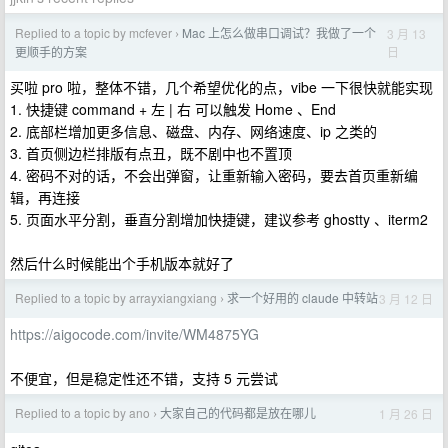
Replied to a topic by mcfever
Mac 上怎么做串口调试？我做了一个
3 月 13
›
日
更顺手的方案
买啦 pro 啦，整体不错，几个希望优化的点，vibe 一下很快就能实现
1. 快捷键 command + 左 | 右 可以触发 Home 、End
2. 底部栏增加更多信息、磁盘、内存、网络速度、ip 之类的
3. 首页侧边栏排版有点丑，既不剧中也不置顶
4. 密码不对的话，不会出弹窗，让重新输入密码，要去首页重新编
辑，再连接
5. 页面水平分割，垂直分割增加快捷键，建议参考 ghostty 、iterm2
然后什么时候能出个手机版本就好了
Replied to a topic by arrayxiangxiang
求一个好用的 claude 中转站
3 月 12 日
›
https://aigocode.com/invite/WM4875YG
不便宜，但是稳定性还不错，支持 5 元尝试
Replied to a topic by ano
大家自己的代码都是放在哪儿
1 月 26 日
›