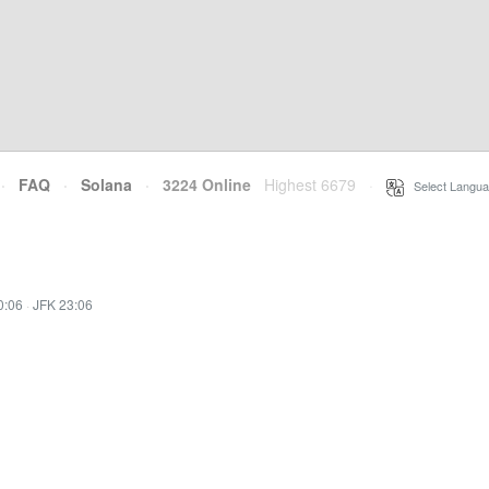
·
FAQ
·
Solana
·
3224 Online
Highest 6679
·
Select Langua
0:06
·
JFK 23:06