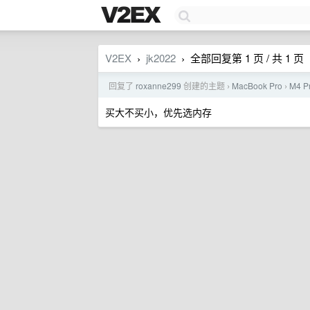
V2EX
jk2022
全部回复第 1 页 / 共 1 页
›
›
回复了
roxanne299
创建的主题
MacBook Pro
M4 P
›
›
买大不买小，优先选内存