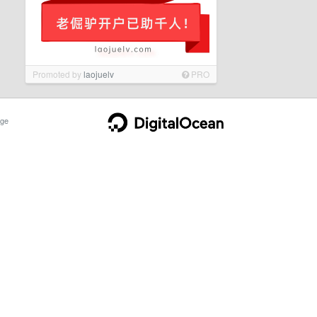
Promoted by
laojuelv
PRO
ge