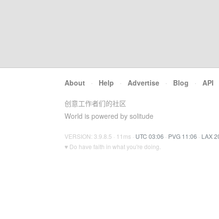
About
·
Help
·
Advertise
·
Blog
·
API
创意工作者们的社区
World is powered by solitude
VERSION: 3.9.8.5 · 11ms ·
UTC 03:06
·
PVG 11:06
·
LAX 2
♥ Do have faith in what you're doing.