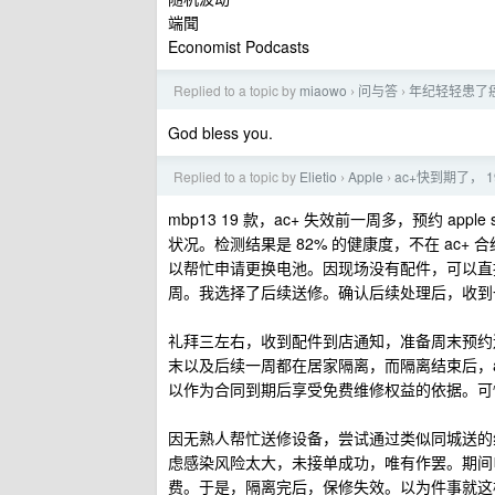
端聞
Economist Podcasts
Replied to a topic by
miaowo
问与答
年纪轻轻患了
›
›
God bless you.
Replied to a topic by
Elietio
Apple
ac+快到期了， 
›
›
mbp13 19 款，ac+ 失效前一周多，预约 ap
状况。检测结果是 82% 的健康度，不在 ac+ 
以帮忙申请更换电池。因现场没有配件，可以直
周。我选择了后续送修。确认后续处理后，收到一份 
礼拜三左右，收到配件到店通知，准备周末预约送
末以及后续一周都在居家隔离，而隔离结束后，
以作为合同到期后享受免费维修权益的依据。可
因无熟人帮忙送修设备，尝试通过类似同城送的线上平
虑感染风险太大，未接单成功，唯有作罢。期间电话 
费。于是，隔离完后，保修失效。以为件事就这