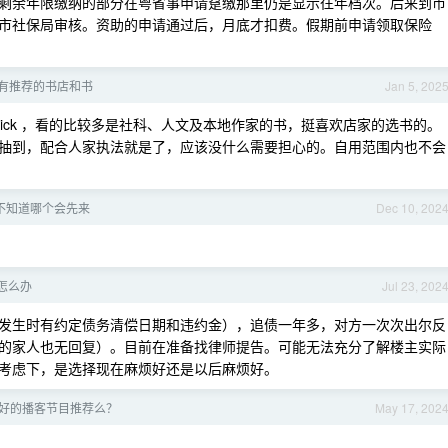
剩余年限缴纳的部分在粤省事申请趸缴那里仍是显示往年档次。后来到市
市社保局审核。资助的申请通过后，月底才扣费。假期前申请领取保险
没有推荐的书店和书
Jan 5, 202
rick ，看的比较多是社科、人文及本地作家的书，挺喜欢店家的选书的。
抽到，配合人家执法就是了，应该没什么需要担心的。自用范围内也不会
不知道哪个会先来
Dec 10, 202
怎么办
Jul 23, 202
发生时有约定债务清偿日期和违约金），追债一年多，对方一次次出尔反
的家人也无回复）。目前在准备找律师提告。可能无法充分了解楼主实际
考虑下，是选择现在麻烦好还是以后麻烦好。
好的播客节目推荐么？
May 17, 202