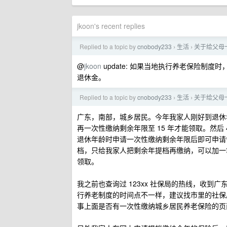
jkoon's recent replies
Replied to a topic by
cnobody233
生活
关于给父母一
›
›
@
jkoon
update: 如果当地执行养老保险制
退休金。
Replied to a topic by
cnobody233
生活
关于给父母一
›
›
广东，南部，城乡居民。今年我家人刚好到退休年
再一次性缴纳剩余年限至 15 年才能领取。然后
退休年龄时申请一次性缴纳剩余年限后即可申请
档，只给我家人把剩余年提档再缴纳，可以加一
领取。
我之前也查询过 123xx 社保局的热线，收
行养老制度的时间点不一样，建议找市里的社保
事上面是否有一次性缴纳城乡居民养老保险的页