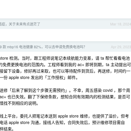
癌症，关于未来有点迷茫了
Mar 18, 202
19 款 mbp16 电池健康 82%，可以去申请免费换电池吗？
Apr 29, 202
ple store 检测。当时，跟工程师说笔记本续航能力变差，请 ta 帮忙看看电池
合约免费更换电池的范围内。工程师看到我的 ac+ 即将到期，ta 主动提出可
接留下设备，修好再过来取，也可以等待配件到货后，再送修，时间约一
apple store 发出的「工作授权」邮件。
修「后来了解到这个步骤无需预约」。不幸，周五感染 covid ，那个周
ac+ 也已失效。翻了下保修条款，想知合同有效期内的检测结果，是否可
惜找不到相应的说明。
台，委托人把笔记本送到 apple store 维修，也提供了溢价，但考
apple store 沟通，接线人告知，合同失效后，预计维修项目需自
样结束。