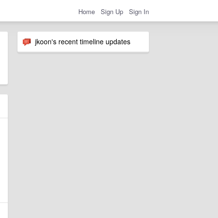
Home
Sign Up
Sign In
jkoon's recent timeline updates