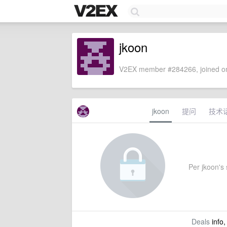
jkoon
V2EX member #284266, joined on
jkoon
提问
技术
Per jkoon's s
Deals
info,