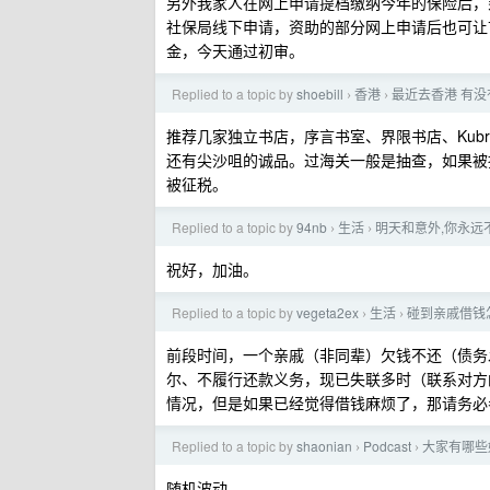
另外我家人在网上申请提档缴纳今年的保险后，
社保局线下申请，资助的部分网上申请后也可让
金，今天通过初审。
Replied to a topic by
shoebill
香港
最近去香港 有
›
›
推荐几家独立书店，序言书室、界限书店、Kub
还有尖沙咀的诚品。过海关一般是抽查，如果被
被征税。
Replied to a topic by
94nb
生活
明天和意外,你永远
›
›
祝好，加油。
Replied to a topic by
vegeta2ex
生活
碰到亲戚借钱
›
›
前段时间，一个亲戚（非同辈）欠钱不还（债务
尔、不履行还款义务，现已失联多时（联系对方
情况，但是如果已经觉得借钱麻烦了，那请务必
Replied to a topic by
shaonian
Podcast
大家有哪些
›
›
随机波动