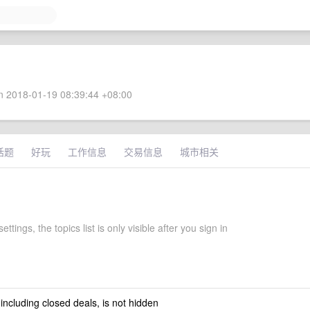
 2018-01-19 08:39:44 +08:00
话题
好玩
工作信息
交易信息
城市相关
ettings, the topics list is only visible after you sign in
 including closed deals, is not hidden