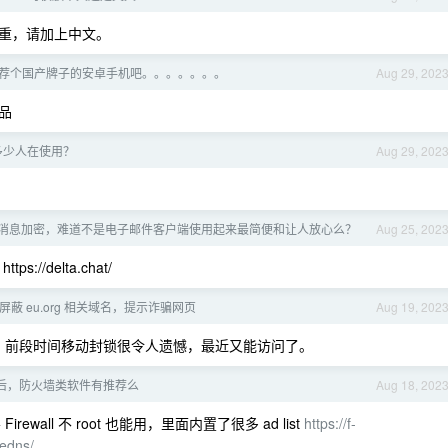
重，请加上中文。
荐个国产牌子的安卓手机吧。。。。。。。
Aug 29, 202
品
有多少人在使用？
Aug 29, 202
消息加密，难道不是电子邮件客户端使用起来最简便和让人放心么？
Aug 25, 202
//delta.chat/
屏蔽 eu.org 相关域名，提示诈骗网页
Aug 19, 202
，前段时间移动封锁很令人遗憾，最近又能访问了。
ot 后，防火墙类软件有推荐么
Aug 18, 202
rewall 不 root 也能用，里面内置了很多 ad list
https://f-
edns/