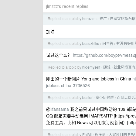
jlmzzz's recent replies
Replied to a topic by
herozzm
推广
自家突尼斯石榴
›
›
加油
Replied to a topic by
busuzhike
问与答
有没有好用的 v
›
›
试过这个么？
https://github.com/boypt/vmess2
Replied to a topic by
hidemyself
随想
就业环境真有
›
›
刚出的一个新闻片 Yong and jobless in China
h
jobless-china-3736526
Replied to a topic by
busier
宽带症候群
点到点对话
›
›
@
lifansama
我之前只试过中国移动的 139 邮箱好像是可以
QQ 邮箱需要手动启用 IMAP/SMTP [https://
免费工具，比如 News 可以用来订阅新闻）[https://prov
Replied to a topic by
EatMi
程序员
大家项目的 RE
›
›