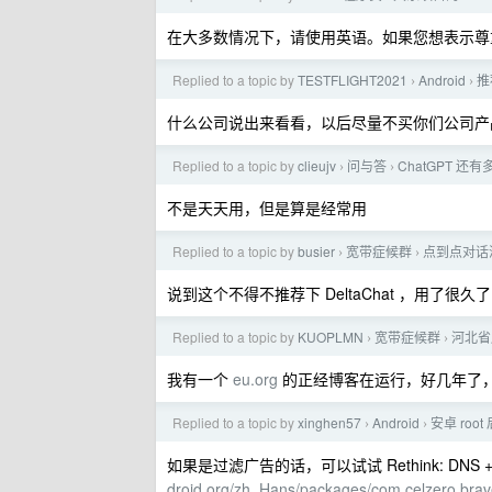
在大多数情况下，请使用英语。如果您想表示尊
Replied to a topic by
TESTFLIGHT2021
Android
推
›
›
什么公司说出来看看，以后尽量不买你们公司产
Replied to a topic by
clieujv
问与答
ChatGPT 还
›
›
不是天天用，但是算是经常用
Replied to a topic by
busier
宽带症候群
点到点对话
›
›
说到这个不得不推荐下 DeltaChat ，用了很久了 https:
Replied to a topic by
KUOPLMN
宽带症候群
河北省
›
›
我有一个
eu.org
的正经博客在运行，好几年了
Replied to a topic by
xinghen57
Android
安卓 ro
›
›
如果是过滤广告的话，可以试试 Rethink: DNS + Fi
droid.org/zh_Hans/packages/com.celzero.brav