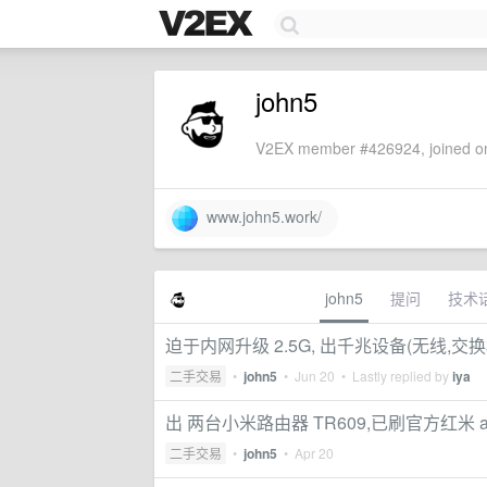
john5
V2EX member #426924, joined on
www.john5.work/
john5
提问
技术
迫于内网升级 2.5G, 出千兆设备(无线,交换
二手交易
•
john5
•
Jun 20
• Lastly replied by
iya
出 两台小米路由器 TR609,已刷官方红米 ax
二手交易
•
john5
•
Apr 20