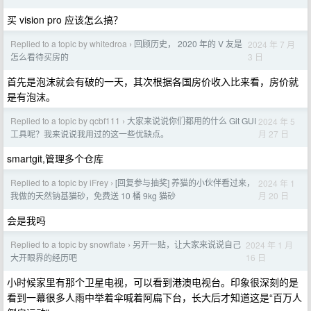
买 vision pro 应该怎么搞？
Replied to a topic by whitedroa
回顾历史， 2020 年的 V 友是
2024 年 7 月
›
3 日
怎么看待买房的
首先是泡沫就会有破的一天，其次根据各国房价收入比来看，房价就
是有泡沫。
Replied to a topic by qcbf111
大家来说说你们都用的什么 Git GUI
2024 年 5
›
月 27 日
工具呢？我来说说我用过的这一些优缺点。
smartgit,管理多个仓库
Replied to a topic by iFrey
[回复参与抽奖] 养猫的小伙伴看过来，
2024 年 1
›
月 20 日
我做的天然钠基猫砂，免费送 10 桶 9kg 猫砂
会是我吗
Replied to a topic by snowflate
另开一贴，让大家来说说自己
2024 年 1 月
›
16 日
大开眼界的经历吧
小时候家里有那个卫星电视，可以看到港澳电视台。印象很深刻的是
看到一幕很多人雨中举着伞喊着阿扁下台，长大后才知道这是“百万人