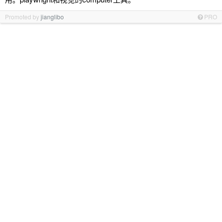
Promoted by
jianglibo
PRO