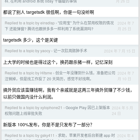
月 26 日
样, 在利用 android 系统 0day 干龌龊的事情
都说了别人 targetsdk 很低啊，你是一句没听啊
Replied to a topic by einsdisp
"应用宝" 为什么在禁用权限的情况
2024 年 7
›
月 25 日
下 还能弹窗? 腾讯也跟拼多多一样利用了系统漏洞吗?
targetsdk 多少，这个是关键
Replied to a topic by yaocy
记一次肛周脓肿手术
2024 年 7 月 15 日
›
上大学的时候也是得过这个，换药跟杀猪一样，记忆深刻
Replied to a topic by Hitsme
创业一年没赚到什么钱，准备把公司
2024 年 7
›
月 10 日
注销掉，但是找工作投了 20 天简历，感觉不好找啊。
搞外贸应该蛮赚钱啊，我有个亲戚就是这两三年搞外贸赚了不少钱，
以前只做国内没什么利润。
Replied to a topic by xylophone21
Google Play 因已上架版本
2024 年 5 月
›
24 日
权限问题上线审批失败
新版本 100%发布，你是不是只发布了一部分？
Replied to a topic by gsky411
求助，苹果开发者后台新建 app 时
2024 年 4
›