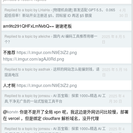
Replied to a topic by LHaHa
[物理机自建] 首发适配 GPT-5.5， 0.065
4 月
›
30 日
超低倍率！新站开业注册送 $5，回帖留 ID 再送 $5 额度
am9tc291QHFxLmNvbQ== 谢谢老板
Replied to a topic by afeiche
国内 AI 编码工具推荐用哪一
2025 年 8 月 5
›
日
个？
不推荐
https://i.imgur.com/N9E3iZ2.png
https://i.imgur.com/agAJ0Rd.png
Replied to a topic by asdhak
这样的网站怎么能骗到钱，请
2025 年 5 月 16
›
日
提高电压
人才啊
https://i.imgur.com/N9E3iZ2.png
Replied to a topic by jomsou
AI 百宝箱：探索 1000+精选 AI 工
2025 年 4
›
月 30 日
具,干净无广告的一站式智能工具平台
@
korvin
你是不是开了全局 vpn 呢，我这边是外网访问比较慢，部署
在 vercel ，但是绑定 cloudfare 解析域名，没开代理
Replied to a topic by jomsou
AI 百宝箱：探索 1000+精选 AI 工
2025 年 4
›