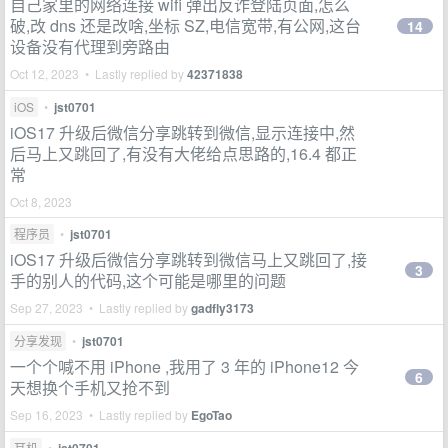
自己家里的网络连接 wifi 弹出反诈登陆页面,怎么
破,改 dns 还是改啥,坐标 SZ,电信宽带,有公网,这台
14
设备没有代理到旁路由
Oct 12, 2023 • Lastly replied by
42371838
iOS
•
jst0701
iOS17 升级后微信分享跳转到微信,显示连接中,然
后马上又跳回了,有没有大佬给点思路的,16.4 都正
常
Oct 8, 2023
程序员
•
jst0701
iOS17 升级后微信分享跳转到微信马上又跳回了,接
3
手的别人的代码,这个可能是哪里的问题
Sep 27, 2023 • Lastly replied by
gadfly3173
分享发现
•
jst0701
一个个喊不用 iPhone ,我用了 3 年的 iPhone12 今
6
天想换个手机又抢不到
Sep 16, 2023 • Lastly replied by
EgoTao
耳机
•