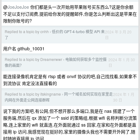
@
JoeJoeJoe
你们都是头一次开始用苹果账号买东西么?这是你余额
不足以支付订阅费,提前给你发的提醒邮件,你是怎么判断出这是苹果在
限制你账号的?
Replied to a topic by cnhh
低价的 GPT-4-turbo 模型 API 来
2024 年 3 月 20
›
日
了
用户名 github_10031
Replied to a topic by Dreamerwwr
电脑如何获取多个监控摄
2024 年 1 月 30
›
日
像的画面？
能连接录像机肯定是有 rtsp 或者 onvif 协议的吧,自己找找看,如果拿不
到流协议 肯定没法直接看的
Replied to a topic by itskingname
同一个域名如何实现在家里走
2024 年 1 月
›
30 日
内网在外面走公网连接群晖
说下我的方案吧,有公网,但不想开那么多端口,我是在 nas 搭建了一个
服务端,然后在 qx 添加了一个 ssid 的策略组,根据 wifi 名称判断分流策
略,连上家里的 wifi 就直连,在外面就通过 ss 回家,在家和在外面都是直
接用 ip 访问,我感觉现在挺好的,家里的摄像头我也不需要开外网了,随
时随地直接用 ip 访问