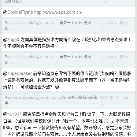
日
360 预装？
@
DoubleFlyme
http://www.wepe.com.cn/
Replied to a topic by juanxincai
再来一个 offer 选择
2020 年 10 月 31
›
日
题……
@
zhgg0
方向具体是指技术方向吗？现在比较担心如果去思杰如果工
作不顺利会不会不容易跳槽
Replied to a topic by juanxincai
再来一个 offer 选择
2020 年 10 月 31
›
日
题……
@
superpeaser
前辈知道京东零售下面的供应链部门如何吗？看脉脉
上说是有双休的，数据开发好像算到算法岗里面了（这一点不是特别
清楚），可能加班会少点？😂
Replied to a topic by juanxincai
offer 选择求各位前辈指
2020 年 10 月 30
›
日
点
@
hk1937
感谢前辈指点🙈昨天和华为云 HR 谈了一下，大概是校招
白菜 （但是我们学校好像只开了我一个，今年也太难了），本末流
985，想 argue 一下薪资被告知没有希望。数开的话，感觉京东会好
一点？据说我那个部门有双休……个人对南京没有特别强的情感，并