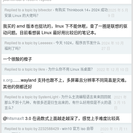
Replied to a topic by bitvector
有购买 Thinkbook 14+ 2024 成功
2025 年 5 月
›
9 日
安装 Linux 的大佬吗？
我买的 amd 版本也挺坑的，linux 下不能休眠，查了一圈是联想的驱
动问题。目前看想装 Linux 最好用比较旧的笔记本。
Replied to a topic by Leeeeex
今天 1024，程序员节发什么
2024 年 10 月
›
27 日
福利了吗？
一个很酸的橙子
Replied to a topic by likre
为什么你不用 Linux 当桌面？
2022 年 12 月 10 日
›
x.org
……wayland 支持也跟不上，多屏幕且分辨率不同简直是灾难。
其他的倒都还好
Replied to a topic by SystemLight
为什么主流编程语言来来回回就
2021 年
›
3 月 15
那么不到十几种，有很多还是衍生出来的，有什么好用但是不火的语
日
言么？
@
hitsmaxft
3.0 在函数式上面越走越深了，感觉上手难度比较高
Replied to a topic by 2232588429
win10 官方 iso 自带
2020 年 11 月 11
›