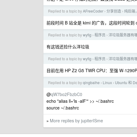
Replied to a topic by
AFreeCoder
分享创造
纯后端，
›
›
前段时间 B 站全是 kimi 的广告，这段时间轮到 cu
Replied to a topic by
wyfig
程序员
洋垃圾服务器有哪个
›
›
有这钱还捡什么洋垃圾
Replied to a topic by
wyfig
程序员
洋垃圾服务器有哪个
›
›
目前在用 HP Z2 G5 TWR CPU：至强 W-1290P
Replied to a topic by
qingbaihe
Linux
Ubuntu 和 
›
›
@
qW7bo2FbzbC0
echo "alias ll='ls -alF'" >> ~/.bashrc
source ~/.bashrc
More replies by jupiterISme
»