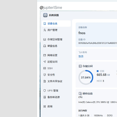
@
jupiterISme