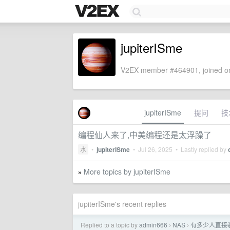
jupiterISme
V2EX member #464901, joined on
jupiterISme
提问
技
编程仙人来了,中美编程还是太浮躁了
水
•
jupiterISme
•
Jul 26, 2025
• Lastly replied by
More topics by jupiterISme
»
jupiterISme's recent replies
Replied to a topic by
admin666
NAS
有多少人直接
›
›