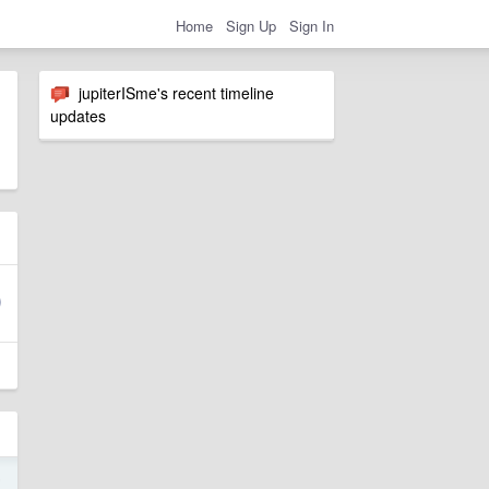
Home
Sign Up
Sign In
jupiterISme's recent timeline
updates
5