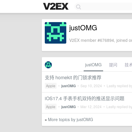
justOMG
V2EX member #676894, joined on
justOMG
提问
技
支持 homekit 的门锁求推荐
Apple
•
justOMG
•
Sep 10, 2024
• Lastly replied 
iOS17.4 手表手机双持的推送显示问题
Apple
•
justOMG
•
Mar 12, 2024
• Lastly replied b
More topics by justOMG
»