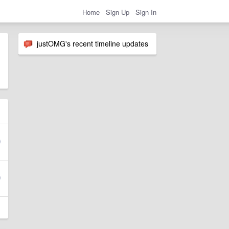
Home
Sign Up
Sign In
justOMG's recent timeline updates