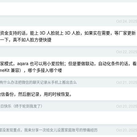
Oct 24, 202
 ，如果资金支持的话，能上 3D 人脸就上 3D 人脸，如果实在需要，等厂家更新
得贴合一下，真不如人脸方便快捷
Oct 22, 202
用米家模式，aqara 也可以用小爱控制；但是要做联动，自动化条件的话，看
meKit 兼容），哪个多接入哪个喽
了，有什么办法把微信的聊天记录从手机上搬出去么
Oct 21, 202
插上微信备份，然后删记录，用的时候恢复。
生日快乐（终于轮到我发了）
Oct 20, 202
都没发现重点，我来分享一次给女儿设置家庭账号的惨痛经历
Oct 20, 202