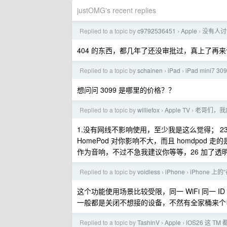
justOMG's recent replies
Replied to a topic by
c9792536451
Apple
没有人讨论
›
›
404 的东西，都几年了还没审批过，真上了再
Replied to a topic by
schainen
iPad
iPad mini7 
›
›
想问问 3099 是哪里的价格？？
Replied to a topic by
williefox
Apple TV
老哥们，我应
›
›
1.没有网线不影响使用，至少我是这么觉得； 2
HomePod 对你影响不大，而且 homdpod 走
作为音响，不过不急我建议你等等，26 加了透
Replied to a topic by
voidless
iPhone
iPhone 上
›
›
这个功能使用场景比较受限，同一 WiFi 同一 
一般都是关闭不想接的设备，不然有全家桶来个
Replied to a topic by
TashinV
Apple
iOS26 这 T
›
›