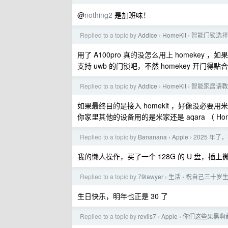
@
nothing2
是加班味！
Replied to a topic by
AddIce
HomeKit
智能门锁选择
›
›
用了 A100pro 真的没怎么用上 homekey
支持 uwb 的门锁吧，不然 homekey 开门
Replied to a topic by
AddIce
HomeKit
智能家居请教
›
›
如果最终目的是接入 homekit ，好像没必要
你家里其他的设备用的是米家还是 aqara （ Ho
Replied to a topic by
Bananana
Apple
2025 年
›
›
我的懒人操作，买了一个 128G 的 U 盘，
Replied to a topic by
79lawyer
生活
祝自己三十岁
›
›
生日快乐，明年也正是 30 了
Replied to a topic by
revlis7
Apple
你们这些果黑啊
›
›