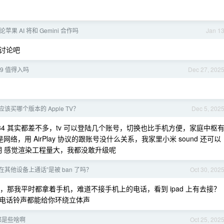
苹果 AI 将和 Gemini 合作吗
Jan 1
来讨论吧
3099 值得入吗
Dec 27, 202
该买哪个版本的 Apple TV？
Dec 5, 202
34 其实都差不多，tv 可以登陆几个账号，切换也比手机方便，家庭中枢
的是网络，用 AirPlay 协议的跟账号没什么关系，我家里小米 sound 还可以
明 感觉渲染工程量大，我都没敢升级呢
的“在其他设备上通话”是被 ban 了吗？
Oct 30, 202
ID ，那我平时都拿着手机，难道不接手机上的电话，看到 ipad 上有去接？
电话铃声都能给你环绕立体声
M 都是些啥啊
Oct 25, 202