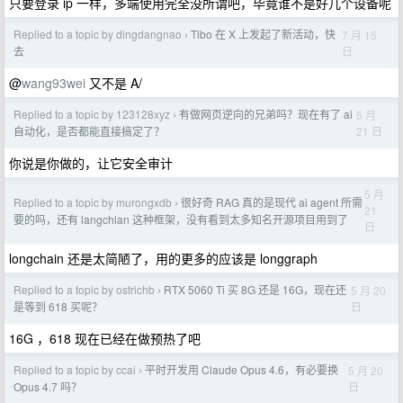
只要登录 ip 一样，多端使用完全没所谓吧，毕竟谁不是好几个设备呢
Replied to a topic by dingdangnao
Tibo 在 X 上发起了新活动，快
7 月 15
›
日
去
@
wang93wei
又不是 A/
Replied to a topic by 123128xyz
有做网页逆向的兄弟吗？现在有了 ai
5 月
›
21 日
自动化，是否都能直接搞定了？
你说是你做的，让它安全审计
5 月
Replied to a topic by murongxdb
很好奇 RAG 真的是现代 ai agent 所需
›
21
要的吗，还有 langchian 这种框架，没有看到太多知名开源项目用到了
日
longchain 还是太简陋了，用的更多的应该是 longgraph
Replied to a topic by ostrichb
RTX 5060 Ti 买 8G 还是 16G，现在还
5 月 20
›
日
是等到 618 买呢？
16G ，618 现在已经在做预热了吧
Replied to a topic by ccai
平时开发用 Claude Opus 4.6，有必要换
5 月 20
›
日
Opus 4.7 吗？