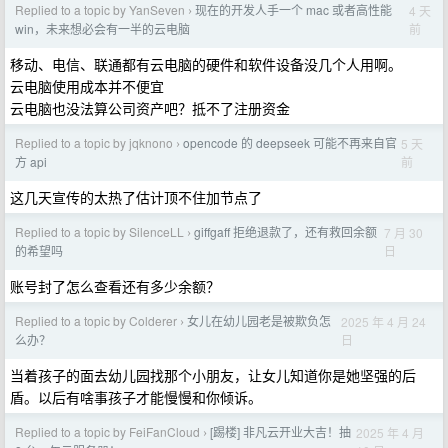
Replied to a topic by YanSeven
现在的开发人手一个 mac 或者高性能
4 天
›
前
win，未来想必会有一半的云电脑
移动、电信、联通都有云电脑的硬件和软件设备没几个人用啊。
云电脑使用成本并不便宜
云电脑也没法算公司资产吧？抵不了注册资金
Replied to a topic by jqknono
opencode 的 deepseek 可能不再来自官
5 天
›
前
方 api
这几天宣传的太热了估计顶不住加节点了
Replied to a topic by SilenceLL
giffgaff 拒绝退款了，还有救回余额
7 月 30
›
日
的希望吗
账号封了怎么查看还有多少余额？
Replied to a topic by Colderer
女儿在幼儿园老是被欺负怎
2025 年 4 月 24
›
日
么办？
当着孩子的面去幼儿园找那个小朋友，让女儿知道你是她坚强的后
盾。以后有啥事孩子才能慢慢和你倾诉。
Replied to a topic by FeiFanCloud
[踢楼] 非凡云开业大吉！抽
2025 年 4 月
›