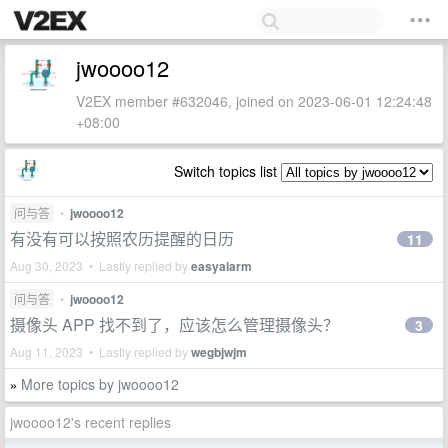
jwoooo12
V2EX member #632046, joined on 2023-06-01 12:24:48
+08:00
Switch topics list
问与答
•
jwoooo12
有没有可以按照农历提醒的日历
11
Aug 30, 2023 • Lastly replied by
easyalarm
问与答
•
jwoooo12
摄像头 APP 找不到了，应该怎么管理摄像头？
3
Aug 11, 2023 • Lastly replied by
wegbjwjm
More topics by jwoooo12
»
jwoooo12's recent replies