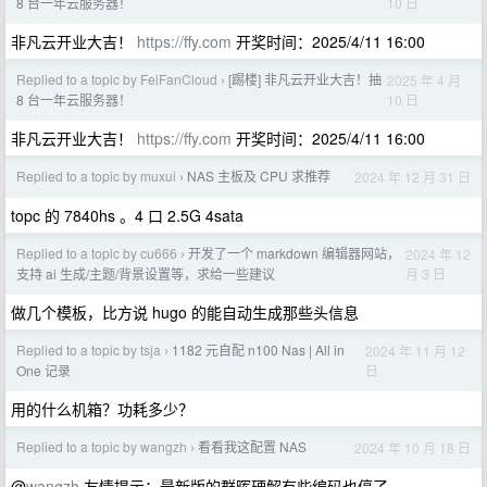
10 日
8 台一年云服务器！
非凡云开业大吉！
https://ffy.com
开奖时间：2025/4/11 16:00
Replied to a topic by FeiFanCloud
[踢楼] 非凡云开业大吉！抽
2025 年 4 月
›
10 日
8 台一年云服务器！
非凡云开业大吉！
https://ffy.com
开奖时间：2025/4/11 16:00
Replied to a topic by muxui
NAS 主板及 CPU 求推荐
2024 年 12 月 31 日
›
topc 的 7840hs 。4 口 2.5G 4sata
Replied to a topic by cu666
开发了一个 markdown 编辑器网站，
2024 年 12
›
月 3 日
支持 ai 生成/主题/背景设置等，求给一些建议
做几个模板，比方说 hugo 的能自动生成那些头信息
Replied to a topic by tsja
1182 元自配 n100 Nas | All in
2024 年 11 月 12
›
日
One 记录
用的什么机箱？功耗多少？
Replied to a topic by wangzh
看看我这配置 NAS
2024 年 10 月 18 日
›
@
wangzh
友情提示：最新版的群晖硬解有些编码也停了。