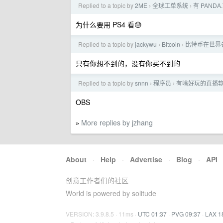
Replied to a topic by
2ME
全球工单系统
有 PANDA
›
›
为什么要用 PS4 看😓
Replied to a topic by
jackywu
Bitcoin
比特币在世界
›
›
只有你想不到的，没有你买不到的
Replied to a topic by
snnn
程序员
有啥好玩的直播软件
›
›
OBS
More replies by jzhang
»
About
·
Help
·
Advertise
·
Blog
·
API
创意工作者们的社区
World is powered by solitude
VERSION: 3.9.8.5 · 11ms ·
UTC 01:37
·
PVG 09:37
·
LAX 1