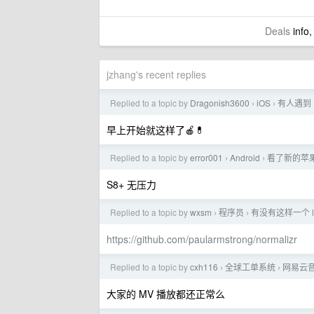
Deals
info,
jzhang's recent replies
Replied to a topic by
Dragonish3600
iOS
有人遇到 
›
›
早上开始就这样了🍎💊
Replied to a topic by
error001
Android
看了新的苹
›
›
S8+ 无压力
Replied to a topic by
wxsm
程序员
有没有这样一个 l
›
›
https://github.com/paularmstrong/normalizr
Replied to a topic by
cxh116
全球工单系统
网易云音乐
›
›
大家的 MV 播放都还正常么