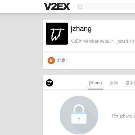
jzhang
V2EX member #98271, joined on 
北京
jzhang
提问
技术
Per jzhang's