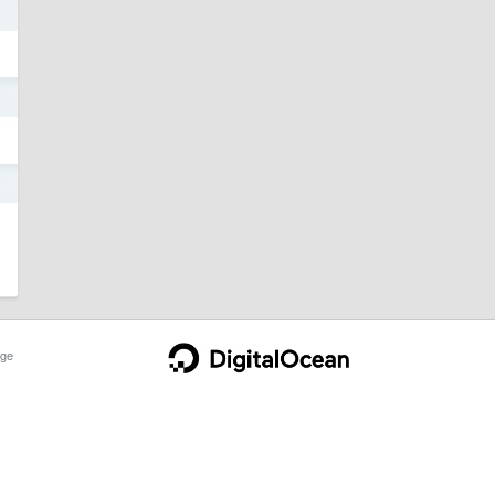
7
7
7
ge