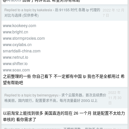
Replied to a topic by kakatesla
后 911S5 时代 各路 ip 代理的
2022 年 12 月
›
7 日
对比与选择 (仅供参考)
www.kookeey.com
www.bright.cn
www.stormproxies.com
www.oxylabs.cn
smartdaili-china.com
www.netnut.io
www.shifter.io
www.soax.com
之前整理的一些 你自己看下 不一定都有中国 ip 我也不是全都用过 希
望有帮助吧
2022 年
Replied to a topic by beimengyeyu
求个云服务器，首次且续费价
›
11 月 30
格美丽，国内就行，配置要求不高，每月流量最好 200G 以上
日
以前淘宝上能找到很多 美国直连的现在 26 一个月 就是配置不太给力
单核的 看你需求了