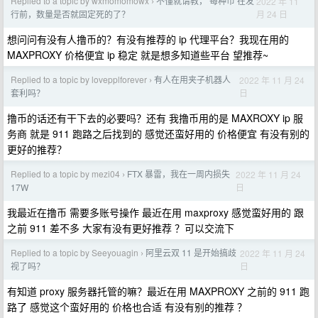
Replied to a topic by wxmomomowx
不懂就请教， 每种币 在发
2022 年 11
›
月 24 日
行前，数量是否就固定死的了？
想问问有没有人撸币的？有没有推荐的 ip 代理平台？我现在用的
MAXPROXY 价格便宜 ip 稳定 就是想多知道些平台 望推荐~
Replied to a topic by lovepplforever
有人在用夹子机器人
2022 年 11 月 24
›
日
套利吗？
撸币的话还有干下去的必要吗？还有 我撸币用的是 MAXROXY ip 服
务商 就是 911 跑路之后找到的 感觉还蛮好用的 价格便宜 有没有别的
更好的推荐？
Replied to a topic by mezi04
FTX 暴雷，我在一周内损失
2022 年 11 月 24
›
日
17W
我最近在撸币 需要多账号操作 最近在用 maxproxy 感觉蛮好用的 跟
之前 911 差不多 大家有没有更好推荐 ？可以交流下
Replied to a topic by Seeyouagin
阿里云双 11 是开始搞歧
2022 年 11 月 24
›
日
视了吗？
有知道 proxy 服务器托管的嘛？最近在用 MAXPROXY 之前的 911 跑
路了 感觉这个蛮好用的 价格也合适 有没有别的推荐 ？