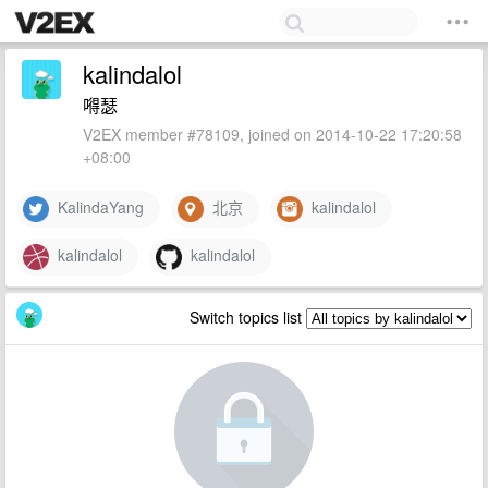
kalindalol
嘚瑟
V2EX member #78109, joined on 2014-10-22 17:20:58
+08:00
KalindaYang
北京
kalindalol
kalindalol
kalindalol
Switch topics list