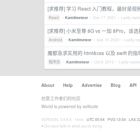
[求推荐] 学习 React 入门教程，最好是视
React
•
Kamiimeteor
•
Dec 17, 2021
• Lastly repl
[求推荐] 小米至尊 8G vs 一加 8Pro，
Android
•
Kamiimeteor
•
Sep 15, 2020
• Lastly re
魔都急求实用的 html&css 以及 swif
程序员
•
Kamiimeteor
•
Oct 9, 2015
• Lastly repli
About
·
Help
·
Advertise
·
Blog
·
API
创意工作者们的社区
World is powered by solitude
VERSION: 3.9.8.5 · 14ms ·
UTC 05:54
·
PVG 13:54
·
LAX 2
♥ Do have faith in what you're doing.