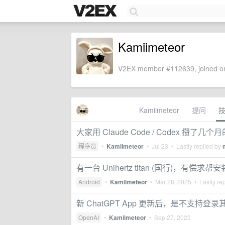
Kamiimeteor
V2EX member #112639, joined on
Kamiimeteor
提问
大家用 Claude Code / Codex 攒了
程序员
•
Kamiimeteor
•
Jul 23
• Lastly replied by
有一台 Unihertz titan (国行)，有偿求帮安装
Android
•
Kamiimeteor
•
Mar 28, 2025
• Lastly re
新 ChatGPT App 更新后，是不支持登录其它
OpenAI
•
Kamiimeteor
•
Sep 27, 2023