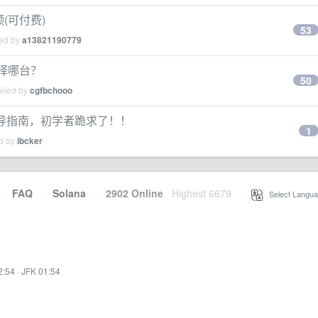
频(可付费)
53
ied by
a13821190779
该选择哪台？
50
plied by
cgfbchooo
t 的指导指南，初学者跪求了！！
1
ed by
ibcker
·
FAQ
·
Solana
·
2902 Online
Highest 6679
·
Select Langua
2:54
·
JFK 01:54