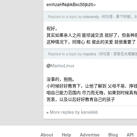
emhzaHNqbkBxcS5jb20=
Replied to a topic by
loiscandy
问与答
某个时候，
›
›
祝好，
其实如果亲人之间 能坦诚交流 就好了，但各种
这种情况下，同理心 和 彼此的关爱 就很重要了
Replied to a topic by
mqzdns
问与答
求各位大佬解
›
›
@
MarioxLinux
没事的，抱抱。
小时候好好教育下，让他了解到 父母不易、挣
咱自己能力范围内 尽力而无悔，如果到时候真
苦衷，以及以后好好教育自己的孩子
More replies by kane666
»
About
·
Help
·
Advertise
·
Blog
·
API