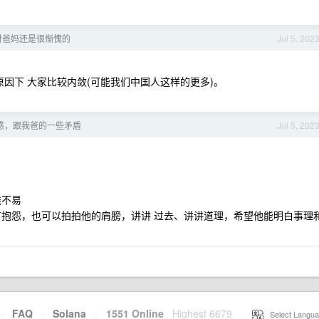
对爸妈还是很惭愧的
Jul 5, 202
原因下 大家比较内敛(可能我们中国人这样的更多)。
惑，跟我爸的一些矛盾
Jul 5, 202
钱不易
有抱怨，也可以拍拍他的肩膀，讲讲 过去、讲讲道理，希望他能明白事理
·
FAQ
·
Solana
·
1551 Online
Highest 6679
·
Select Langua