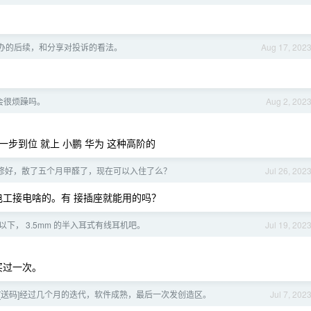
办的后续，和分享对投诉的看法。
Aug 17, 202
会很烦躁吗。
Aug 2, 202
一步到位 就上 小鹏 华为 这种高阶的
份装修好，散了五个月甲醛了，现在可以入住了么？
Jul 26, 202
要电工接电啥的。有 接插座就能用的吗？
块以下， 3.5mm 的半入耳式有线耳机吧。
Jul 19, 202
外买过一次。
[送码]经过几个月的迭代，软件成熟，最后一次发创造区。
Jul 7, 202