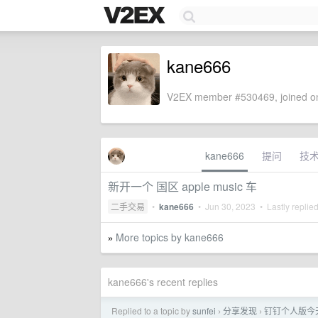
kane666
V2EX member #530469, joined on
kane666
提问
技
新开一个 国区 apple music 车
二手交易
•
kane666
•
Jun 30, 2023
• Lastly replie
More topics by kane666
»
kane666's recent replies
Replied to a topic by
sunfei
分享发现
钉钉个人版今
›
›