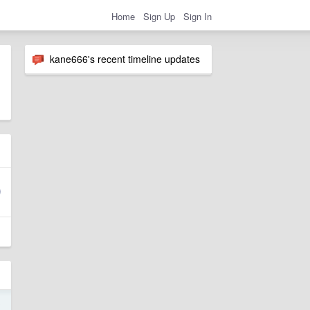
Home
Sign Up
Sign In
kane666's recent timeline updates
3