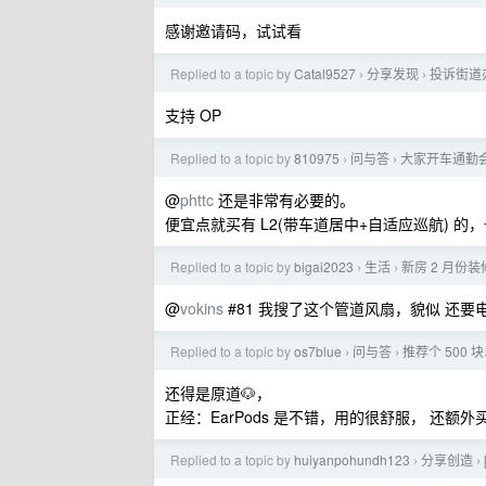
感谢邀请码，试试看
Replied to a topic by
Catal9527
分享发现
投诉街道
›
›
支持 OP
Replied to a topic by
810975
问与答
大家开车通勤
›
›
@
phttc
还是非常有必要的。
便宜点就买有 L2(带车道居中+自适应巡航) 的，
Replied to a topic by
bigai2023
生活
新房 2 月
›
›
@
vokins
#81 我搜了这个管道风扇，貌似 还
Replied to a topic by
os7blue
问与答
推荐个 500 
›
›
还得是原道🐶，
正经：EarPods 是不错，用的很舒服， 还额
Replied to a topic by
huiyanpohundh123
分享创造
›
›