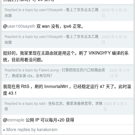
Replied to a topic by user100saysth
看上了京东云太乙路
2025 年 5 月 20
›
日
由器
@
user100saysth
双 wan 没有，ipv6 正常。
Replied to a topic by user100saysth
看上了京东云太乙路
2025 年 5 月 20
›
日
由器
挺好的，我家里现在主路由就是用这个。刷了 VIKINGYFY 编译的系
统，目前用着没问题。
Replied to a topic by FakerLeung
打算把现在的六口软路由卖
2025 年 5 月
›
12 日
了，换成友善 r2s，会有坑吗？
我现在用 R5S ，刷的 ImmortalWrt ，已经稳定运行 47 天了。此时温
度 43.1
Replied to a topic by rabt
坐标北京，搬家准备换宽带，求推
2025 年 4 月 2
›
日
荐
@
icemaple
公网 IP 可以每月+20 获得
More replies by karakoram
»