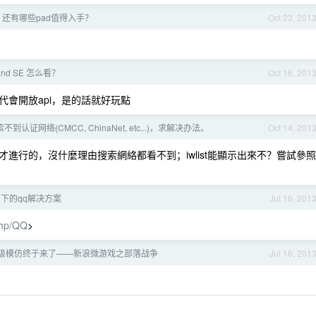
d ，还有哪些pad值得入手？
Oct 23, 201
Band SE 怎么看？
Oct 16, 201
會開放api，是的話就好玩點
搜索不到认证网络(CMCC, ChinaNet, etc...)，求解决办法。
Oct 14, 201
進行的，沒什麼理由搜索網絡都看不到；iwlist能顯示出來不？嘗試參照
n 下的qq解决方案
Jul 16, 201
.php/QQ
>
级模仿终于来了——新浪微游戏之部落战争
Jul 16, 201