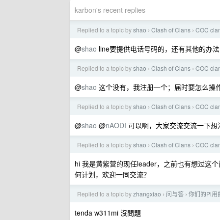
karbon's recent replies
Replied to a topic by
shao
Clash of Clans
COC c
›
›
@
shao
line要提供电话号码的，还有其他的办
Replied to a topic by
shao
Clash of Clans
COC c
›
›
@
shao
这个没有，我注册一个；届时要怎么操
Replied to a topic by
shao
Clash of Clans
COC c
›
›
@
shao
@
nAODI
可以啊，大家交流交流一下想
Replied to a topic by
shao
Clash of Clans
COC c
›
›
hi 我是黄紫营的现任leader，之前也有想过
何计划，欢迎一同交流？
Replied to a topic by
zhangxiao
问与答
你们的Pi用的啥
›
›
tenda w311mi 沒問題