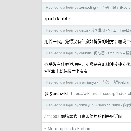
Replied to a topic by
zencoding
问与答
除了 iPa
›
›
xperia tablet z
Replied to a topic by
qinxg
分享发现
NIKE + Fuel
›
›
用着一代，覺得沒有什麼好折騰的地方；聽說二代
Replied to a topic by
carlhan
问与答
archlinux中
›
›
似乎沒有什麼道理吧，認證是在無線連接建立後才
wiki全手動連接一下看看
Replied to a topic by
mantianyu
问与答
请教debia
›
›
參考archwiki:<
https://wiki.archlinux.org/index
Replied to a topic by
tomyiyun
Clash of Clans
像素
›
›
/t/75593
閱讀器條目裏兩條挨的倒是很近啊
More replies by karbon
»