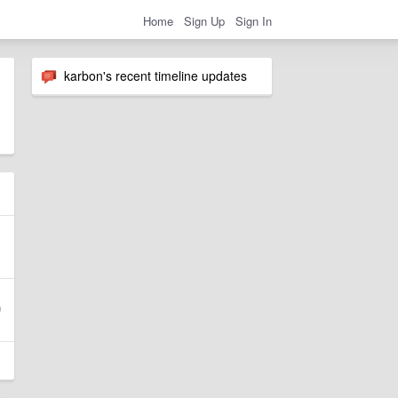
Home
Sign Up
Sign In
karbon's recent timeline updates