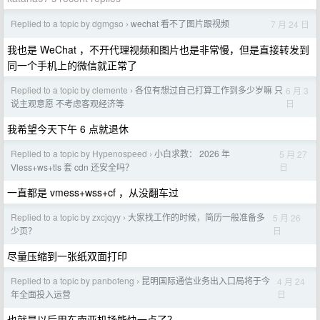
Replied to a topic by dgmgso
wechat 看不了图片跟视频
7 月 24 日
›
我也是 WeChat ，不开代理视频和图片也是非常慢，但是直接转发到
同一个手机上的微信就正常了
Replied to a topic by clemente
各位有想过自己打算工作到多少岁嘛 只
6 月 3
›
日
说主观意愿 不考虑客观经济等
我希望今天下午 6 点就退休
Replied to a topic by Hypenospeed
小白求教： 2026 年
5 月 27
›
日
Vless+ws+tls 套 cdn 还安全吗？
一直都是 vmess+wss+cf ，从没翻车过
Replied to a topic by zxcjqyy
大家找工作的时候，简历一般准备多
5 月 26
›
日
少页？
尽量压缩到一张纸双面打印
Replied to a topic by panbofeng
昆明国际通信业务出入口局将于今
4 月 24
›
日
年全面投入运营
也就是以后用东南亚机场能快一点了？