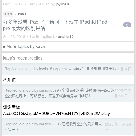
Feb 3, 2019 • Lastly replied by
lpylinan
iPad
•
kava
好多年没看 iPad 了，请问一下现在 iPad 和 iPad
3
pro 最大的区别是啥
Sep 23, 2018 • Lastly replied by
anshis10
More topics by kava
»
kava's recent replies
Replied to a topic by lewin18
openclaw 搭建好了却不知道用来干嘛
3 月 9 日
›
不知道
Replied to a topic by carson8899
空投 sol 的手已经打麻😂v2ex 的
2025 年 7
›
月 29 日
空投正在路上，可以留言，开通了就会给兄弟们继续！
谢谢老板
Asdz3Q1GzJygsMR9U6DFVN7exN17Yjrz9tXtm2MDjiay
Replied to a topic by carson8899
已经收到空投的兄弟可以
2025 年 7 月 29
›
日
回复一下！