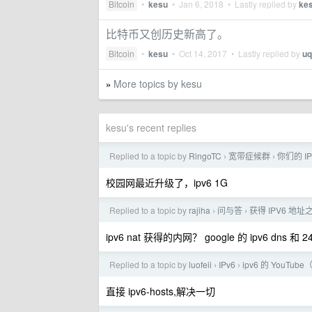
Bitcoin
•
kesu
•
Jan 6, 2018
• Lastly replied by
ke
比特币又创历史新高了。
Bitcoin
•
kesu
•
Oct 14, 2017
• Lastly replied by
uq
More topics by kesu
»
kesu's recent replies
Replied to a topic by
RingoTC
宽带症候群
你们的 I
›
›
校园网最近升级了，ipv6 1G
Replied to a topic by
rajiha
问与答
获得 IPV6 地
›
›
ipv6 nat 获得的内网？ google 的 ipv6 dns 和 2
Replied to a topic by
luofeii
IPv6
ipv6 的 YouTub
›
›
直接 ipv6-hosts,解决一切