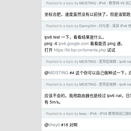
Replied to a topic by
MEISTING
IPv6
教育网 V6 
›
›
坐标合肥，速度虽然没有以前快了，但是油管跑 4
Replied to a topic by
DannyVim
问与答
虽获 IPv
›
›
ipv6 test 一下，看看结果是什么，
ping -6
ipv6.google.com
看看能否 ping 通，
打开
https://bt.byr.cn/torrents.php
试试
Replied to a topic by
MEISTING
宽带症候群
ipv6 
›
›
@
MEISTING
#4 这个你可以自己做种试一下，
Replied to a topic by
MEISTING
宽带症候群
ipv6 
›
›
应该不会的，我用路由器也是经过 ipv6 nat
有 5m/s。
Replied to a topic by
kesu
IPv6
IPV6 教育网出口
›
›
@
0hey0
#18 对啊