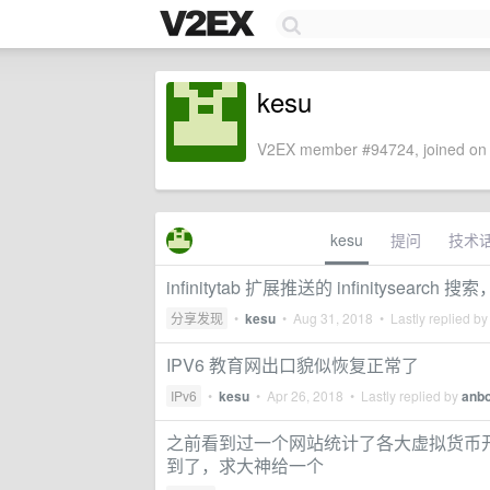
kesu
V2EX member #94724, joined on 
kesu
提问
技术
infinitytab 扩展推送的 infinitys
分享发现
•
kesu
•
Aug 31, 2018
• Lastly replied b
IPV6 教育网出口貌似恢复正常了
IPv6
•
kesu
•
Apr 26, 2018
• Lastly replied by
anb
之前看到过一个网站统计了各大虚拟货币开源社区
到了，求大神给一个