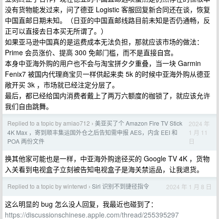
没有货物能发过来，问了德亚 Logistic 客服回复新合同还在谈，恢复
中国直邮日期未知。（日亚的中国直邮线路目前未知是否仍通畅，反
正可以直接去日本买无所谓了。）
如果亚马逊中国真的是运费成本无法负担，那就应该市场的做法：
Prime 会员涨价、提高 300 免邮门槛，而不是直接自宫。
本身中亚海外购的用户也不会与淘宝拼夕夕重叠，当一块 Garmin
Fenix7 被国内代理商宝贝一样供起来卖 5k 的时候中亚海外购从德亚
敞开买 3k ，市场就已经注定分层了。
最后，都已经给国内消费者戴上了两万六额度的枷锁了，就应该允许
我们自由跳舞。
Replied to a topic by amiao712
美亚买了个 Amazon Fire TV Stick
2024 年
›
1 月 11
4K Max ，寄到顺丰集运国外仓之后告知需申报 AES，内含 EEI 和
日
POA 两份文件
换其他家可能也是一样，中亚海外购途径买的 Google TV 4K ，货物
入关看到电视盒子立刻被告知电视盒子是海关禁运品，让我退货。
Replied to a topic by winterwd
Siri 识别不到捷径指令
2024 年 1 月 8 日
›
这么明显的 bug 怎么没人回复，我最近也碰到了：
https://discussionschinese.apple.com/thread/255395297