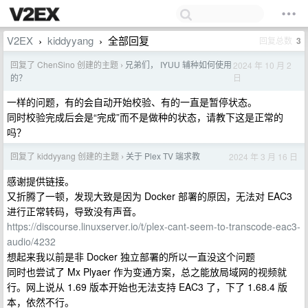
V2EX
kiddyyang
全部回复
回复总数
3
›
›
回复了 ChenSino 创建的主题
兄弟们， IYUU 辅种如何使用
2024 年 10 月 2
›
日
的？
一样的问题，有的会自动开始校验、有的一直是暂停状态。
同时校验完成后会是“完成”而不是做种的状态，请教下这是正常的
吗？
回复了 kiddyyang 创建的主题
关于 Plex TV 端求教
2024 年 3 月 16 日
›
感谢提供链接。
又折腾了一顿，发现大致是因为 Docker 部署的原因，无法对 EAC3
进行正常转码，导致没有声音。
https://discourse.linuxserver.io/t/plex-cant-seem-to-transcode-eac3-
audio/4232
想起来我以前是非 Docker 独立部署的所以一直没这个问题
同时也尝试了 Mx Plyaer 作为变通方案，总之能放局域网的视频就
行。网上说从 1.69 版本开始也无法支持 EAC3 了，下了 1.68.4 版
本，依然不行。