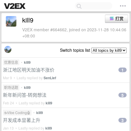
kill9
打赏
V2EX member #664662, joined on 2023-11-28 10:44:06
+08:00
Switch topics list
优惠信息
•
kill9
浙江地区明天加油不涨价
1
Mar 9 • Lastly replied by
SenLief
职场话题
•
kill9
新年新问答-转岗想法
5
Feb 24 • Lastly replied by
kill9
☕Vibe Coding🤖
•
kill9
开发成本显著上升
3
Jan 13 • Lastly replied by
kill9