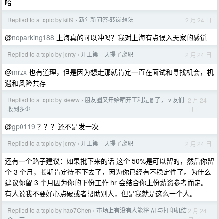
哈
Replied to a topic by kill9
新年新问答-转岗想法
2 月 24 日
›
@
noparking188
上海真的可以冲吗？我对上海有点误入天家的感觉
Replied to a topic by jonty
开工第一天提了离职
2 月 24 日
›
@
mrzx
也有道理，但是因为想走那就肯定一直在面试和寻找机会，机
遇和风险共存
Replied to a topic by xieww
朋友圈又开始晒开工利是🧧了， v 友们
2 月 24
›
日
收到多少
@
gp0119
？？？还不是发一次
Replied to a topic by jonty
开工第一天提了离职
2 月 24 日
›
还有一个路子建议：如果批下来的话 这个 50%是可以留的，然后你留
个 3 个月，长期肯定待不下去了，因为你已经有不稳定性了。为什么
建议你留 3 个月因为你的下份工作 hr 会结合你上份薪资参考而定。
有人说我不要好心点破或者帮助别人，但是我就是这么一个人。
Replied to a topic by hao7Chen
市场上有没有人能将 AI 与打印机结
2 月 24
›