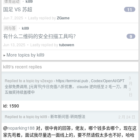
体育运动
•
kill9
国足 VS 苏超
11
Jun 7, 2025 • Lastly replied by
ZGame
问与答
•
kill9
有什么二维码的安全扫描工具吗？
9
Jun 13, 2025 • Lastly replied by
tubowen
More topics by kill9
»
kill9's recent replies
3
Replied to a topic by v2exgo
https://terminal.pub , Codex/OpenAI/GPT
›
月
全部免费调用, [元宵节]今日充值八折优惠， claude 逆向低至 2 毛一刀，周
3
五抽奖持续盖楼中
日
id: 1590
Replied to a topic by kill9
新年新问答-转岗想法
2 月 24 日
›
@
noparking188
对，很中肯的回答，佬友，哪个钱多去哪个，现在这
家先苟着，面试我尽量选一面线上的，要不然请假太多也不好，哈哈