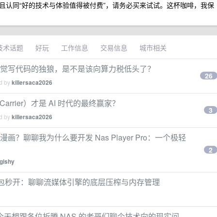
r，并且认同“好的技术与体验值得被付费”，请务必买来试试。这杯咖啡，我保
技术话题
好玩
工作信息
交易信息
城市相关
这帮全凭感觉写代码的独狼，是不是该向算力税低头了？
26
ed by
killersaca2026
rrier）才是 AI 时代的最终赢家？
3
ed by
killersaca2026
漫画？聊聊我为什么要开发 Nas Player Pro：一个极轻
2
igishy
压缩包秒开：聊聊流媒体引擎的底层压榨与内存管理
天想跟各位折腾 NAS 的老哥们聊个技术向的现实问