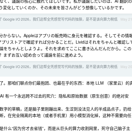
なく、議論の核心に触れてほしいです。私が議論したいのは、AI 翻訳の
どう変化していくのか、その未来を皆さんがどう想像しているかです。
了 Google I/O 2026，我们这帮全凭感觉写代码的独狼，是不是该向算力税低
May 2
からない。Appleはアプリの販売時に身元を確認する。そしてその情
アプリストアで確認すれば分かることだ。Lividはそれをちゃんと確認し
論をちゃんとしようよ。それを求めてここに書き込んだんだから。この
ろ？まずお互い認め合って議論を前に進めよう。
了 Google I/O 2026，我们这帮全凭感觉写代码的独狼，是不是该向算力税低
May 2
。那咱们聊点你们最抱团、也最在乎的东西：本地 LLM （家里云）的
云端 AI 有一个永远跨不过去的死穴：隐私和原始数据（原生创意）的绝对安
数字的草稿，还是脑子里刚蹦出来、生涩到没法见人的半成品点子，扔给
断，在完全隔离的本地（或者手机里）用小模型消化掉，这种不需要向任
是什么“因为穷才去省钱”，而是从巨头的算力收割网里，死守自己脑子主