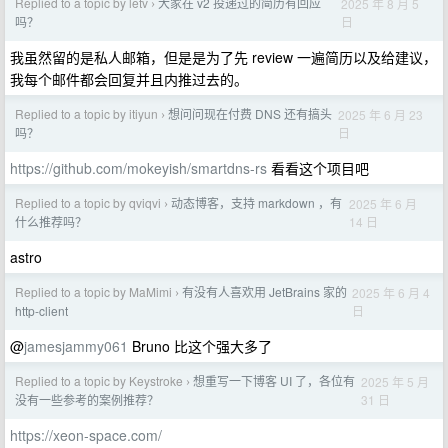
Replied to a topic by letv
大家在 v2 投递过的简历有回应
2025 年 8 月 5
›
日
吗？
我虽然留的是私人邮箱，但是是为了先 review 一遍简历以及给建议，
我每个邮件都会回复并且内推过去的。
Replied to a topic by itiyun
想问问现在付费 DNS 还有搞头
2025 年 6 月 23
›
日
吗？
https://github.com/mokeyish/smartdns-rs
看看这个项目吧
Replied to a topic by qviqvi
动态博客，支持 markdown ，有
2025 年 6 月
›
14 日
什么推荐吗？
astro
Replied to a topic by MaMimi
有没有人喜欢用 JetBrains 家的
2025 年 6 月 4
›
日
http-client
@
jamesjammy061
Bruno 比这个强大多了
Replied to a topic by Keystroke
想重写一下博客 UI 了，各位有
2025 年 5 月
›
31 日
没有一些参考的案例推荐？
https://xeon-space.com/