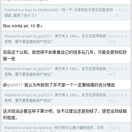
Replied to a topic by ModiKa2022
问一下, 大家现在手里正在敲击的
1 月 23
›
日
键盘, 都用了多久了?
filco minila air, 10 年+
Replied to a topic by gzy0217
男方年入 100+，女方在家带娃和
2025 年 9 月
›
29 日
宠物，要不要签婚前财产协议？
目前这个认知，我觉得不如拿着自己的钱多玩几年，可能会更轻松舒
服一些
Replied to a topic by gzy0217
男方年入 100+，女方在家带娃和
2025 年 9 月
›
29 日
宠物，要不要签婚前财产协议？
@
gzy0217
我认为年龄到了并不是一个一定要结婚的充分理由
Replied to a topic by gzy0217
男方年入 100+，女方在家带娃和
2025 年 9 月
›
29 日
宠物，要不要签婚前财产协议？
这点钱没必要这样子算计吧，信不过建议还是别结了，感觉没到结婚
的程度。
Replied to a topic by kylebing
你们有什么被小骗的经历，过年
2023 年 1
›