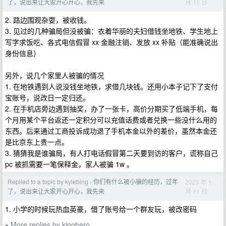
月 11 日
了，说出来让大家开心开心，我先来
2. 路边围观杂耍，被收钱。
3. 见过的几种骗局但没被骗：衣着华丽的夫妇借钱坐地铁、学生地上
写字求饭吃、各式电信假冒 xx 金融注销、发放 xx 补贴（能准确说出
身份信息）
另外，说几个家里人被骗的情况
1. 在地铁遇到人说没钱坐地铁，求借几块钱。还用小本子记下了支付
宝账号，说改日一定归还。
2. 在手机店旁边遇到抽奖，办了一张卡，高价分期买了低端手机，每
个月用某个平台返还一定积分可以充值话费或者兑换一些没什么用的
东西。后来通过工商投诉成功退了手机本金以外的差价，虽然本金还
是比京东上贵一点。
3. 猜猜我是谁骗局，有人打电话假冒第二天要到访的客户，谎称自己
pc 被抓需要一笔保释金，家人被骗 1w 。
Replied to a topic by kylebing
你们有什么被小骗的经历，过年
2023 年 1
›
月 11 日
了，说出来让大家开心开心，我先来
1. 小学的时候玩热血英豪，借了账号给一个群友玩，被改密码
More replies by kinghero
»