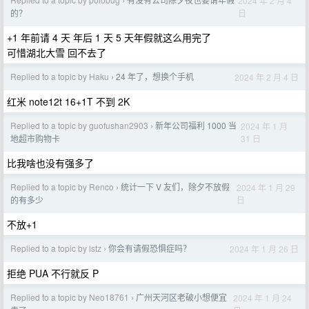
2024 年 2 月 4
›
日
的？
+1 年前请 4 天 年后 1 天 5 天年假就这么用完了
可惜湖北大雪 回不去了
Replied to a topic by Haku
24 年了，想换个手机
2024 年 2 月 4 日
›
红米 note12t 16+1T 不到 2K
Replied to a topic by guofushan2903
新年公司福利 1000 当
2024 年 1 月
›
31 日
地超市购物卡
比我啥也没有强多了
Replied to a topic by Renco
统计一下 V 友们，除夕不放假
2024 年 1 月 29
›
日
的有多少
不放+1
Replied to a topic by lstz
你会有请假恐惧症吗？
2024 年 1 月 26 日
›
拒绝 PUA 不行就反 P
Replied to a topic by Neo18761
广州天河区老破小想便宜
2024 年 1 月 24
›