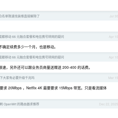
白名单限速找装维直接解除了
Jul 3
成都移动 66 元融合套餐和电信携号转网的疑问
Apr 1
，不确定续费多少一个月，也是移动。
成都移动 66 元融合套餐和电信携号转网的疑问
Apr 1
量/限速，另外还可以跟业务员商量送赠送 200-400 的话费。
下大家有必要升级千兆吗
Mar 1
 20Mbps ，Netflix 4K 最要要求 15Mbps 带宽。只是看流媒体
元可刷 OpenWrt 的路由器求推荐
Dec 22, 202