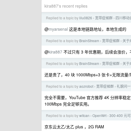
kira887's recent replies
Replied to a topic by
lilu0826
宽带症候群
四川移动
›
›
@
myarsenal
这是本地链路地址，本地生成的
Replied to a topic by
BrainStream
宽带症候群
关于
›
›
@
kira887
不过只有 3 年优惠期，后续会涨价
Replied to a topic by
BrainStream
宽带症候群
关于
›
›
还是贵了，40 块 1000Mbps+3 张卡+无限流
Replied to a topic by
aozrobot
宽带症候群
礼貌问一
›
›
完全不需要，YouTube 官方推荐 4K 分辨率稳定要求
100Mbps 完全足够实用。
Replied to a topic by
witcan
OpenWrt
300-400 
›
›
京东云太乙/太乙 plus ，2G RAM