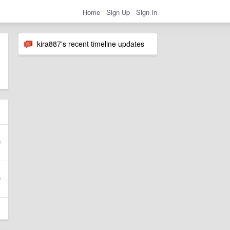
Home
Sign Up
Sign In
kira887's recent timeline updates