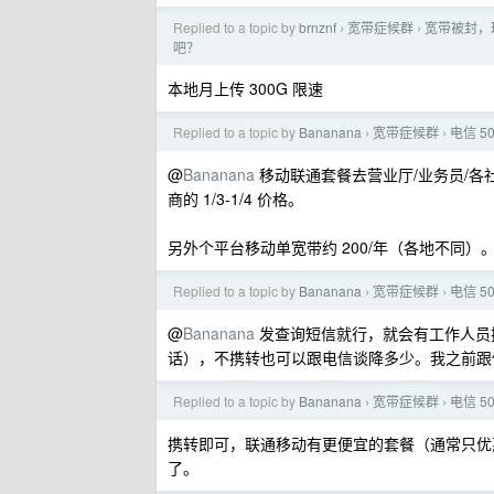
Replied to a topic by
brnznf
宽带症候群
宽带被封，理
›
›
吧？
本地月上传 300G 限速
Replied to a topic by
Bananana
宽带症候群
电信 5
›
›
@
Bananana
移动联通套餐去营业厅/业务员/
商的 1/3-1/4 价格。
另外个平台移动单宽带约 200/年（各地不同）
Replied to a topic by
Bananana
宽带症候群
电信 5
›
›
@
Bananana
发查询短信就行，就会有工作人员
话），不携转也可以跟电信谈降多少。我之前跟你
Replied to a topic by
Bananana
宽带症候群
电信 5
›
›
携转即可，联通移动有更便宜的套餐（通常只优惠
了。