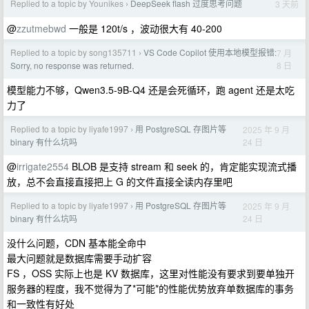
Replied to a topic by Younikes
DeepSeek flash 过度思考问题
3 天前
›
@
zzutmebwd
一般是 120t/s ，波动很大有 40-200
Replied to a topic by song135711
VS Code Copilot 使用本地模型报错:
7 月
›
8 日
Sorry, no response was returned.
模型能力不够，Qwen3.5-9B-Q4 还是会死循环，跑 agent 还是太吃
力了
Replied to a topic by liyafe1997
用 PostgreSQL 存图片等
2025 年 9 月
›
24 日
binary 有什么坑吗
@
irrigate2554
BLOB 是支持 stream 和 seek 的，肯定能实现流式播
放，总不会直接直接把上 G 的文件直接全读内存里吧
Replied to a topic by liyafe1997
用 PostgreSQL 存图片等
2025 年 9 月
›
24 日
binary 有什么坑吗
没什么问题，CDN 基本能全命中
最大问题就是数据库需要手动扩容
FS ，OSS 实际上也是 KV 数据库，这里对性能没有要求到要单独开
服务器的程度，我不觉得为了*可能*的性能优势放弃单数据库的事务
和一致性有好处