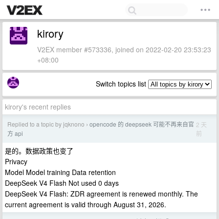
kirory
V2EX member #573336, joined on 2022-02-20 23:53:23
+08:00
Switch topics list
kirory's recent replies
Replied to a topic by jqknono
opencode 的 deepseek 可能不再来自官
2 天
›
前
方 api
是的。数据政策也变了
Privacy
Model Model training Data retention
DeepSeek V4 Flash Not used 0 days
DeepSeek V4 Flash: ZDR agreement is renewed monthly. The
current agreement is valid through August 31, 2026.