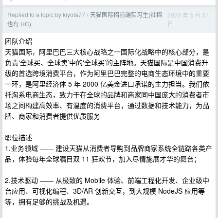
Replied to a topic by kiyota77
天猫国际招前端实习生(社招
2020 年 3 月 31
›
日
也有 HC)
团队介绍
天猫国际，阿里巴巴三大核心战略之一国际化战略中的核心部分，是
负责‘全球买、全球卖’中的‘全球买’的主阵地。天猫国际是中国消费升
级的首选跨境消费平台，作为阿里巴巴完整的电商生态环境中的重要
一环，是阿里经济体 5 年 2000 亿美金进口承诺的主力担当。我们依
托淘系电商生态，致力于在全球的品牌和商家同中国庞大的消费者市
场之间构建高效率、有温度的消费平台，通过数据和技术能力，为品
牌、商家和消费者提供优质服务
职位描述
1.业务领域 —— 建设天猫从消费者导购到品牌商家系统全链路各类产
品，体验每年全球瞩目双 11 狂欢节，加入尽情施展才华的舞台；
2.技术驱动 —— 从极致的 Mobile 体验、前端工程化开发、企业级中
台应用、可视化编程、3D/AR 创新交互，到大规模 NodeJS 应用等
等，拥有足够的挑战及机遇。