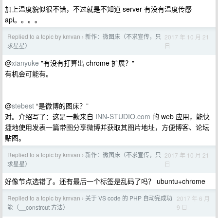
加上温度貌似很不错，不过就是不知道 server 有没有温度传感
api。。。。
Replied to a topic by kmvan
新作：微图床（不求宣传，只
2017 年 10 月 21
›
日
求星星）
@
xianyuke
"有没有打算出 chrome 扩展？"
有机会可能有。
@
stebest
“是微博的图床？”
对。介绍写了：这是一款来自
INN-STUDIO.com
的 web 应用，能快
捷地使用发表一篇带图分享微博并获取其图片地址，方便博客、论坛
贴图。
Replied to a topic by kmvan
新作：微图床（不求宣传，只
2017 年 10 月 21
›
日
求星星）
好像节点选错了。还有最后一个标签是乱码了吗？ ubuntu+chrome
Replied to a topic by kmvan
关于 VS code 的 PHP 自动完成功
2017 年 6 月
›
9 日
能（__constrcut 方法）