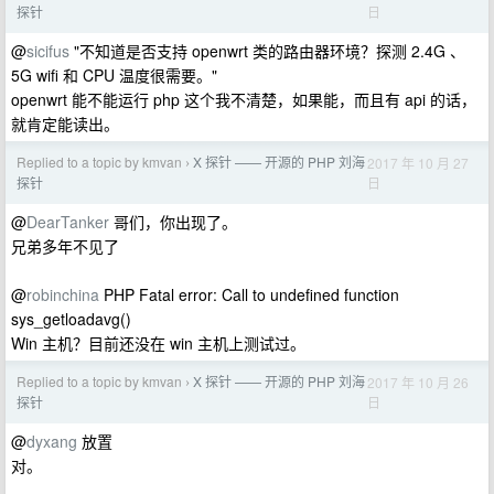
日
探针
@
sicifus
"不知道是否支持 openwrt 类的路由器环境？探测 2.4G 、
5G wifi 和 CPU 温度很需要。"
openwrt 能不能运行 php 这个我不清楚，如果能，而且有 api 的话，
就肯定能读出。
Replied to a topic by kmvan
X 探针 —— 开源的 PHP 刘海
2017 年 10 月 27
›
日
探针
@
DearTanker
哥们，你出现了。
兄弟多年不见了
@
robinchina
PHP Fatal error: Call to undefined function
sys_getloadavg()
Win 主机？目前还没在 win 主机上测试过。
Replied to a topic by kmvan
X 探针 —— 开源的 PHP 刘海
2017 年 10 月 26
›
日
探针
@
dyxang
放置
对。