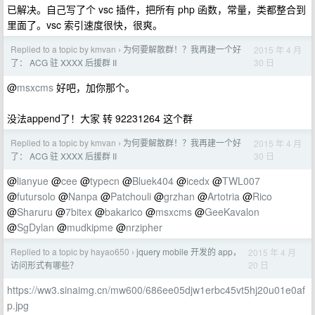
已解决。自己写了个 vsc 插件，把所有 php 函数，常量，类都整合到
里面了。vsc 索引速度很快，很爽。
Replied to a topic by kmvan
为何要解散群！？我再建一个好
2015 年 4 月
›
30 日
了： ACG 驻 XXXX 后援群 II
@
msxcms
好吧，加你那个。
没法append了！大家 转 92231264 这个群
Replied to a topic by kmvan
为何要解散群！？我再建一个好
2015 年 4 月
›
30 日
了： ACG 驻 XXXX 后援群 II
@
lianyue
@
cee
@
typecn
@
Bluek404
@
icedx
@
TWL007
@
futursolo
@
Nanpa
@
Patchouli
@
grzhan
@
Artotria
@
Rico
@
Sharuru
@
7bitex
@
bakarico
@
msxcms
@
GeeKavalon
@
SgDylan
@
mudkipme
@
nrzipher
Replied to a topic by hayao650
jquery mobile 开发的 app，
2015 年 4 月
›
20 日
访问形式有哪些？
https://ww3.sinaimg.cn/mw600/686ee05djw1erbc45vt5hj20u01e0af
p.jpg