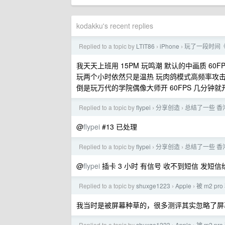
kodakku's recent replies
Replied to a topic by
LTIT86
iPhone
玩了一段时间《
›
›
我天天上班用 15PM 玩鸣潮 默认的中画质 60FP
玩两个小时依然只是温热 玩肉鸽模式高频率攻
倒是玩万代的学院偶像大师开 60FPS 几分钟
Replied to a topic by
flypei
分享创造
总结了一些 香港
›
›
@
flypei
#13 已处理
Replied to a topic by
flypei
分享创造
总结了一些 香港
›
›
@
flypei
插卡 3 小时 有信号 收不到短信 发短
Replied to a topic by
shuxge1223
Apple
被 m2 p
›
›
我当时是被屏幕种草的，很多测评其实忽略了屏幕
Replied to a topic by
shuxge1223
Apple
被 m2 p