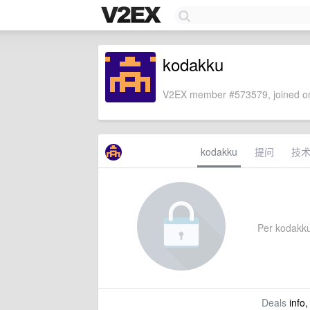
kodakku
V2EX member #573579, joined on
kodakku
提问
技
Per kodakku'
Deals
info,