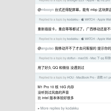
›
›
@
mbooyn
台式还得配屏幕，能有 mbp 这块
Replied to a topic by
kodakku
 WATCH
Apple W
›
›
重新插拔卡，重启等等都试了，广西移动还是不
Replied to a topic by
kodakku
 WATCH
Apple W
›
›
@
anguiao
我移动开不了才去问客服的 提示你
Replied to a topic by
dotfun
macOS
Mac 下 qq
›
›
用了好久 QQ 和微信 没遇到过
Replied to a topic by
HOU
MacBook Pro
请教 m1 p
›
›
M1 Pro 10 核 16G 内存
没听到过风扇的声音
比 intel 版本体验好很多
More replies by kodakku
»