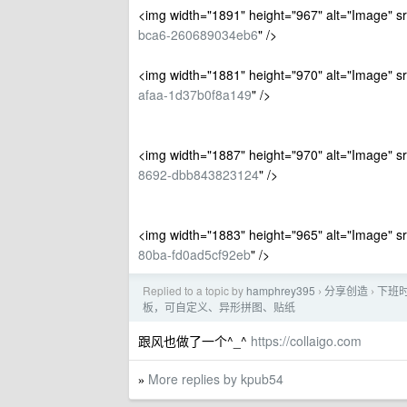
<img width="1891" height="967" alt="Image" s
bca6-260689034eb6
" />
<img width="1881" height="970" alt="Image" s
afaa-1d37b0f8a149
" />
<img width="1887" height="970" alt="Image" s
8692-dbb843823124
" />
<img width="1883" height="965" alt="Image" s
80ba-fd0ad5cf92eb
" />
Replied to a topic by
hamphrey395
分享创造
下班时
›
›
板，可自定义、异形拼图、贴纸
跟风也做了一个^_^
https://collaigo.com
More replies by kpub54
»