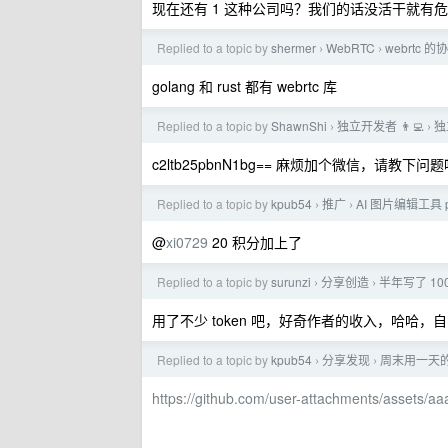
现在还有 1 这种公司吗？我们的话没活干就有
Replied to a topic by
shermer
WebRTC
webrtc
›
›
golang 和 rust 都有 webrtc 库
Replied to a topic by
ShawnShi
独立开发者 👨‍💻
独
›
›
c2ltb25pbnN1bg== 麻烦加个微信，请教下问题
Replied to a topic by
kpub54
推广
AI 图片编辑工具 pi
›
›
@
xi0729
20 积分加上了
Replied to a topic by
surunzi
分享创造
半年写了 10
›
›
用了不少 token 吧，好奇作者的收入，哈哈，
Replied to a topic by
kpub54
分享发现
周末用一天的时
›
›
https://github.com/user-attachments/assets/