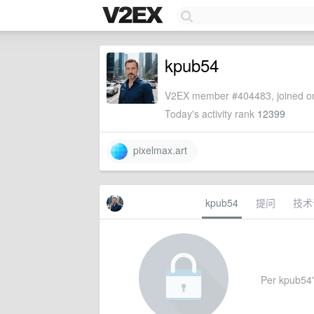
kpub54
V2EX member #404483, joined on
Today's activity rank
12399
pixelmax.art
kpub54
提问
技术
Per kpub54's