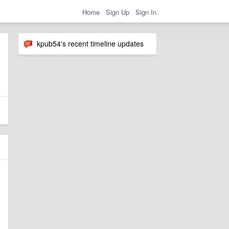
Home
Sign Up
Sign In
kpub54's recent timeline updates