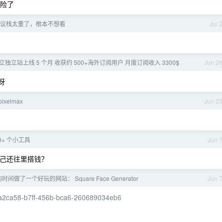
危险了
 的协议栈太重了，根本不想看
Jul 
立独立站上线 5 个月 收获约 500+海外订阅用户 月度订阅收入 3300$
Jun 2
呀
xelmax
Jun 2
0+ 个小工具
Jun 
自己还往里搭钱？
间做了一个好玩的网站： Square Face Generator
Jun 
aaa2ca58-b7ff-456b-bca6-260689034eb6