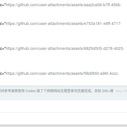
rc="
https://github.com/user-attachments/assets/aaa2ca58-b7ff-456b-
rc="
https://github.com/user-attachments/assets/e753a181-e9ff-4717-
rc="
https://github.com/user-attachments/assets/6825d505-d278-4023-
rc="
https://github.com/user-attachments/assets/f9b6fbfd-a96f-4ccc-
间参考美图使用 Codex 搞了个拼图网站无需登录浏览器完成，目前 200+模
May 3