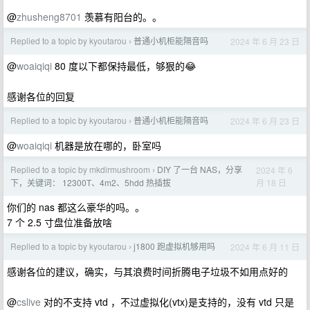
@
zhusheng8701
羡慕有阳台的。。
Replied to a topic by kyoutarou
普通小机柜能隔音吗
2024 年 6 月 23 日
›
@
woaiqiqi
80 度以下都保持最低，够狠的😂
感谢各位的回复
Replied to a topic by kyoutarou
普通小机柜能隔音吗
2024 年 6 月 23 日
›
@
woaiqiqi
机器是放在哪的，卧室吗
Replied to a topic by mkdirmushroom
DIY 了一台 NAS，分享
2024 年 6
›
月 18 日
下，关键词： 12300T、4m2、5hdd 热插拔
你们的 nas 都这么豪华的吗。。
7 个 2.5 寸盘位准备放啥
Replied to a topic by kyoutarou
j1800 跑虚拟机够用吗
2024 年 6 月 11 日
›
感谢各位的建议，确实，与其浪费时间折腾电子垃圾不如用点好的
@
cslive
对的不支持 vtd ，不过虚拟化(vtx)是支持的，没有 vtd 只是