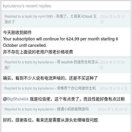
kyoutarou's recent replies
Replied to a topic by nym1996
天塌了，土耳其 iCloud 又
2024 年 9 月 11
›
日
涨价了
今天刚收到邮件
Your subscription will continue for ₺24,99 per month starting 6
October until cancelled.
并不存在上面说的老用户按老价格收费
Replied to a topic by kyoutarou
带 oculink 的迷你主机怎么
2024 年 8 月 24
›
日
选？
确实，看到不少人说有电流声啥的，还是不买这种了
Replied to a topic by kyoutarou
求推荐个办公用迷你主机
2024 年 8 月 4 日
›
@
BigShot404
我是垃圾佬，这个有点贵了，而且性能好像有点过剩
Replied to a topic by kyoutarou
普通小机柜能隔音吗
2024 年 6 月 24 日
›
好的，感谢各位，看来还是需要从源头处理噪音问题