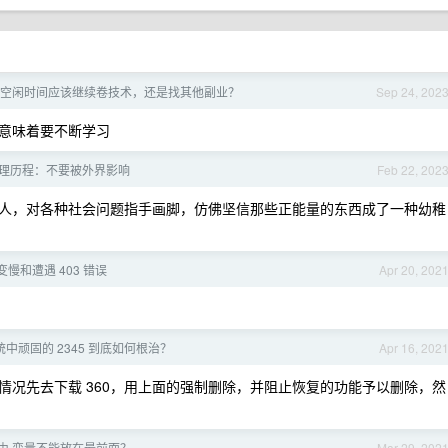
空闲时间应该继续卷技术，还是找其他副业？
Sep 24, 202
意味着要不断学习
理历程：不要被外界影响
Feb 22, 202
人，对各种社会问题指手画脚，仿佛坚信那些正能量的东西成了一种幼稚
慢和遭遇 403 错误
Apr 20, 202
 系统中顽固的 2345 到底如何根治？
Apr 16, 202
情况先去下载 360，用上面的强制删除，并阻止恢复的功能予以删除，然
5 路由 变量不能放在最前面？
Mar 29, 202