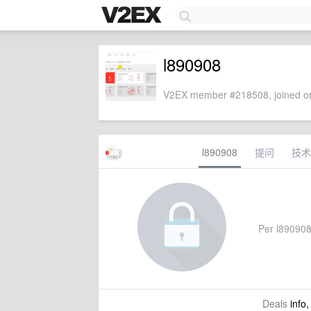
l890908
V2EX member #218508, joined on
l890908
提问
技术
Per l890908'
Deals
info,