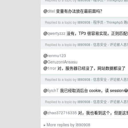
›
›
@
ditel
变量有办法放在最前面吗？
Replied to a topic by
l890908
程序员
Thinkphp
›
›
@
qwertyzzz
没有，TP3 很容易实现，正则匹
Replied to a topic by
l890908
信息安全
评论被人恶意
›
›
@
renmu123
@
GeruzoniAnsasu
@
1rror
对，服务器已经没了，网站数据都没了
Replied to a topic by
l890908
信息安全
评论被人恶意
›
›
@
llyichT
我已经取消后台 cookie，读 session😂
Replied to a topic by
l890908
信息安全
评论被人恶意
›
›
@
zhao372716335
对，我也看到这个，但是这
More replies by l890908
»