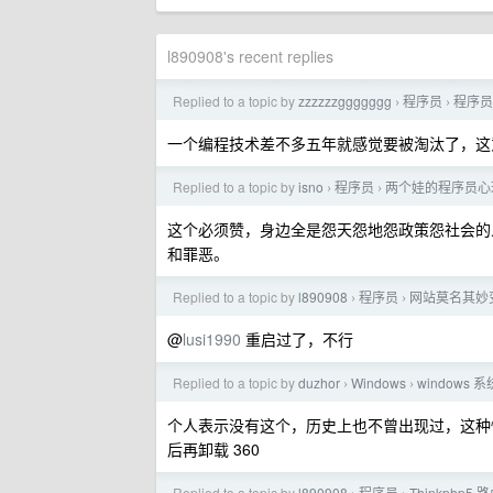
l890908's recent replies
Replied to a topic by
zzzzzzggggggg
程序员
程序员
›
›
一个编程技术差不多五年就感觉要被淘汰了，这
Replied to a topic by
isno
程序员
两个娃的程序员心
›
›
这个必须赞，身边全是怨天怨地怨政策怨社会的
和罪恶。
Replied to a topic by
l890908
程序员
网站莫名其妙变
›
›
@
lusi1990
重启过了，不行
Replied to a topic by
duzhor
Windows
windows
›
›
个人表示没有这个，历史上也不曾出现过，这种
后再卸载 360
Replied to a topic by
l890908
程序员
Thinkphp