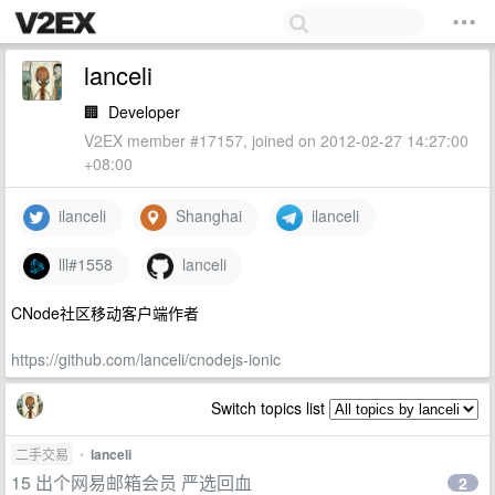
lanceli
🏢
Developer
V2EX member #17157, joined on 2012-02-27 14:27:00
+08:00
ilanceli
Shanghai
ilanceli
lll#1558
lanceli
CNode社区移动客户端作者
https://github.com/lanceli/cnodejs-ionic
Switch topics list
二手交易
•
lanceli
15 出个网易邮箱会员 严选回血
2