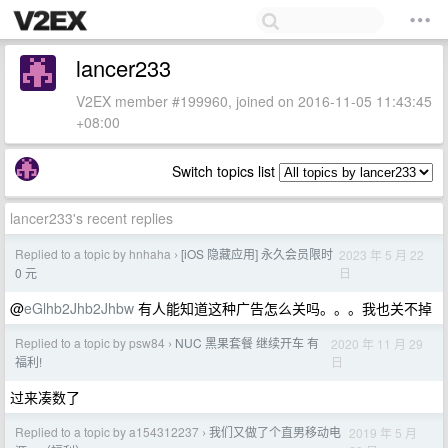
lancer233
V2EX member #199960, joined on 2016-11-05 11:43:45
+08:00
Switch topics list
lancer233's recent replies
Replied to a topic by hnhaha
[iOS 隐藏应用] 永久会员限时
2023 年 5 月 22
›
日
0 元
@
eGlhb2Jhb2Jhbw
有人能知道这种广告怎么关吗。。。我也关不掉
Replied to a topic by psw84
NUC 黑果套餐 继续开车 有
2020 年 11 月 29
›
日
福利!
过来凑数了
Replied to a topic by a154312237
我们又做了个直男移动电
2019 年 5 月
›