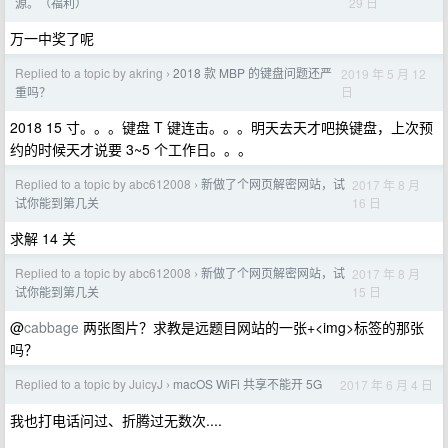
29 日
源。（福利）
万一中奖了呢
Replied to a topic by akring
2018 款 MBP 的键盘问题还严
2019 年 5 月 12
›
日
重吗？
2018 15 寸。。。键盘 T 键连击。。。明天去天才吧换键盘，上次预
约的时候天才说要 3~5 个工作日。。。
Replied to a topic by abc612008
新做了个网页解密网站，试
2017 年 8 月
›
16 日
试你能到第几关
求解 14 关
Replied to a topic by abc612008
新做了个网页解密网站，试
2017 年 8 月
›
15 日
试你能到第几关
@
cabbage
两张图片？求教是远题目网站的一张+<img>标签的那张
吗？
Replied to a topic by JuicyJ
macOS WiFi 共享不能开 5G
2017 年 6 月 4 日
›
我也打电话问过、折腾过无数次....